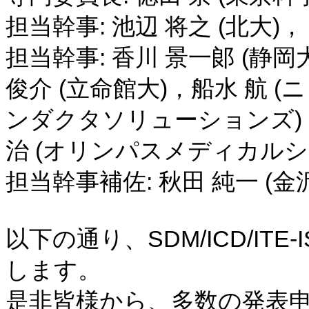
担当幹事: 池辺 将之 (北大)，
担当幹事: 香川 景一郞 (静岡
俊介 (立命館大)，船水 航 (ニ
ンダクタソリューションズ)，白
治 (オリンパスメディカルシ
担当幹事補佐: 秋田 純一 (金
以下の通り、SDM/ICD/IT
します。
是非皆様から、多数の発表