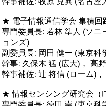
幹事補佐: 牧原 克典 (名古屋大
★ 電子情報通信学会 集積回路研
専門委員長: 若林 準人 (
ョンズ)
副委員長: 岡田 健一 (東京科
幹事: 久保木 猛 (広大)， 高
幹事補佐: 辻 将信 (ローム)，
★ 情報センシング研究会（ITE
専門委員長: 徳田 崇 (東京科