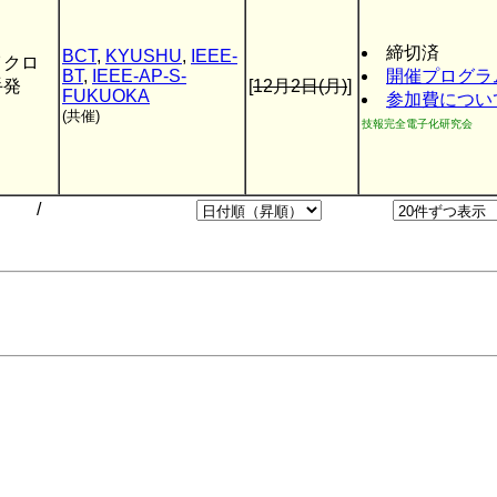
締切済
BCT
,
KYUSHU
,
IEEE-
イクロ
BT
,
IEEE-AP-S-
開催プログラ
手発
[
12月2日(月)
]
FUKUOKA
参加費につい
(共催)
技報完全電子化研究会
/