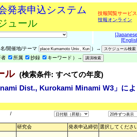
究会発表申込システム
技報閲覧サービス
技報オンライン
ケジュール
[Japanese
[Englis
名/開催地/テーマ
）→
著者
所属
抄録
キーワード
）→
ール
(検索条件: すべての年度)
inami Dist., Kurokami Minami W3」によ
/
研究会
発表申込締切
選択してくださ