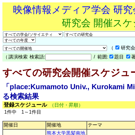
映像情報メディア学会 研
研究会 開催ス
（
研究会
（
講演検索
検索語:
/ 範囲:
題目
すべての研究会開催スケジュ
「place:Kumamoto Univ., Kurokami M
る検索結果
登録スケジュール
（日付・昇順）
1件中 1～1件目
開催日
開催地
テーマ
熊本大学黒髪南地