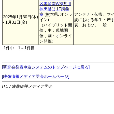
区黒髪南W3(共用
棟黒髪1) 1F講義
室
(熊本県, オンラ
アンテナ・伝搬、マ
2025年1月30日(木)
イン)
波における学生・若
- 1月31日(金)
（ハイブリッド開
表、および、一般
催，主：現地開
催，副：オンライ
ン開催）
1件中 1～1件目
[研究会発表申込システムのトップページに戻る]
[映像情報メディア学会ホームページ]
ITE / 映像情報メディア学会