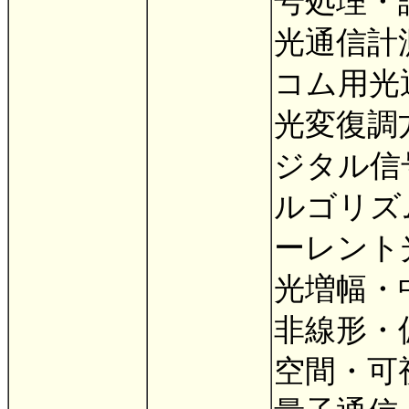
号処理・
光通信計
コム用光
光変復調
ジタル信
ルゴリズ
ーレント
光増幅・
非線形・
空間・可