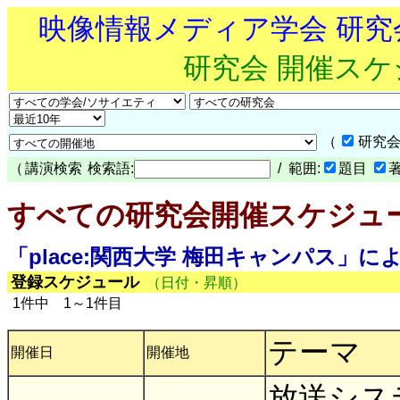
映像情報メディア学会 研
研究会 開催ス
（
研究会
（
講演検索
検索語:
/ 範囲:
題目
すべての研究会開催スケジュ
「place:関西大学 梅田キャンパス」に
登録スケジュール
（日付・昇順）
1件中 1～1件目
テーマ
開催日
開催地
放送シス