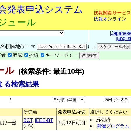
究会発表申込システム
技報閲覧サービス
技報オンライン
ケジュール
[Japanese
[Englis
名/開催地/テーマ
）→
著者
所属
抄録
キーワード
）→
ール
(検索条件: 最近10年)
n」による検索結果
/
研究会
発表申込締切
選択してください
締切済
BCT
,
IEEE-BT
よび一般
[
9月12日(月)
]
(共催)
開催プログラム