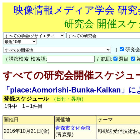
映像情報メディア学会 研
研究会 開催ス
（
研究会
（
講演検索
検索語:
/ 範囲:
題目
すべての研究会開催スケジュ
「place:Aomorishi-Bunka-Kaika
登録スケジュール
（日付・昇順）
1件中 1～1件目
開催日
開催地
テーマ
青森市文化会館
2016年10月21日(金)
移動送受信技術お
(青森県)