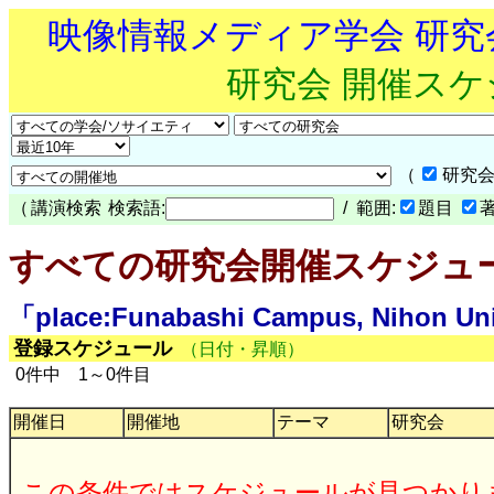
映像情報メディア学会 研
研究会 開催ス
（
研究会
（
講演検索
検索語:
/ 範囲:
題目
すべての研究会開催スケジュ
「place:Funabashi Campus, Nihon
登録スケジュール
（日付・昇順）
0件中 1～0件目
開催日
開催地
テーマ
研究会
この条件ではスケジュールが見つかり