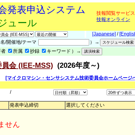
究会発表申込システム
技報閲覧サービス
技報オンライン
ケジュール
[Japanese]
/
[Englis
名/開催地/テーマ
）→
著者
所属
抄録
キーワード
）→
(IEE-MSS)
(2026年度～)
[マイクロマシン・センサシステム技術委員会ホームページへ
/
発表申込締切
選択してください
ません