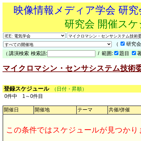
映像情報メディア学会 研
研究会 開催ス
（
研究会
（
講演検索
検索語:
/ 範囲:
題目
マイクロマシン・センサシステム技術委員会 
登録スケジュール
（日付・昇順）
0件中 1～0件目
開催日
開催地
テーマ
共催/併催
この条件ではスケジュールが見つかり