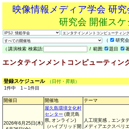
映像情報メディア学会 研
研究会 開催ス
（
研究会
（
講演検索
検索語:
/ 範囲:
題目
エンタテインメントコンピューティング研究会
登録スケジュール
（日付・昇順）
1件中 1～1件目
開催日
開催地
テーマ
屋久島環境文化村
センター
(鹿児島
県, オンライン)
人工現実感，エンタ
2026年6月25日(木)
（ハイブリッド開
メディアエクスペリ