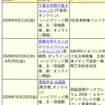
千葉大学西千葉キ
ャンパス
(千葉県,
オンライン)
2026年9月11日(金)
（ハイブリッド開
nD未来映像フォー
催，主：現地開
催，副：オンライ
ン開催）
⻑崎⼤学テクノロ
ジーイノベーショ
ンキャンパス
(長
AR/VR/メタバース/
2026年9月24日(木)
崎県, オンライン)
ける立体映像、立体
- 9月25日(金)
（ハイブリッド開
体メディア技術一般
催，主：現地開
間工学的安全性
催，副：オンライ
ン開催）
電気学会 会議室
(東京都, オンライ
高臨場感ディスプレ
ン)
ラム 2026 ～ エモ
2026年10月23日(金)
（ハイブリッド開
ディスプレイの魁（
催，主：現地開
け）と要素技術 ～