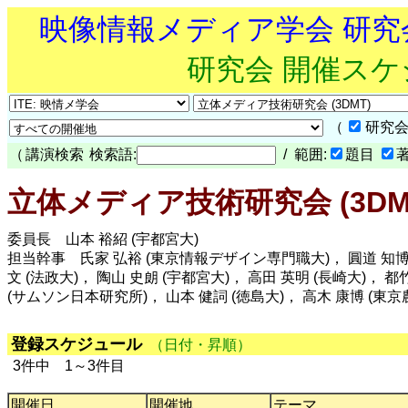
映像情報メディア学会 研
研究会 開催ス
（
研究会
（
講演検索
検索語:
/ 範囲:
題目
立体メディア技術研究会 (3DM
委員長 山本 裕紹 (宇都宮大)
担当幹事 氏家 弘裕 (東京情報デザイン専門職大)， 圓道 知博 (長
文 (法政大)， 陶山 史朗 (宇都宮大)， 高田 英明 (長崎大)， 都竹
(サムソン日本研究所)， 山本 健詞 (徳島大)， 高木 康博 (東京
登録スケジュール
（日付・昇順）
3件中 1～3件目
開催日
開催地
テーマ