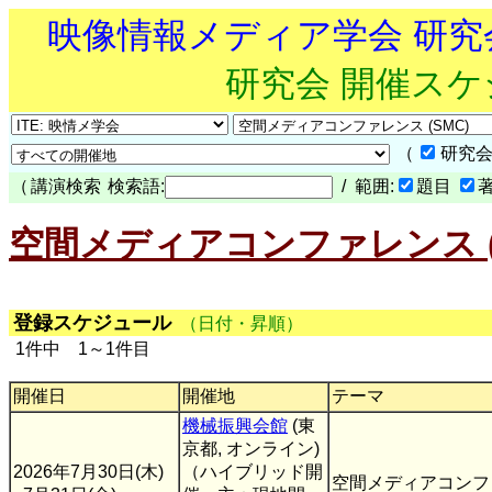
映像情報メディア学会 研
研究会 開催ス
（
研究会
（
講演検索
検索語:
/ 範囲:
題目
空間メディアコンファレンス (
登録スケジュール
（日付・昇順）
1件中 1～1件目
開催日
開催地
テーマ
機械振興会館
(東
京都, オンライン)
2026年7月30日(木)
（ハイブリッド開
空間メディアコンファ