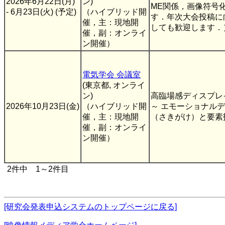
2026年6月22日(月)
ン)
ME関係，画像符号
- 6月23日(火) (予定)
（ハイブリッド開
す．年次大会投稿に
催，主：現地開
しても歓迎します．
催，副：オンライ
ン開催）
電気学会 会議室
(東京都, オンライ
ン)
高臨場感ディスプレイ
2026年10月23日(金)
（ハイブリッド開
～ エモーショナル
催，主：現地開
（さきがけ）と要素
催，副：オンライ
ン開催）
2件中 1～2件目
[研究会発表申込システムのトップページに戻る]