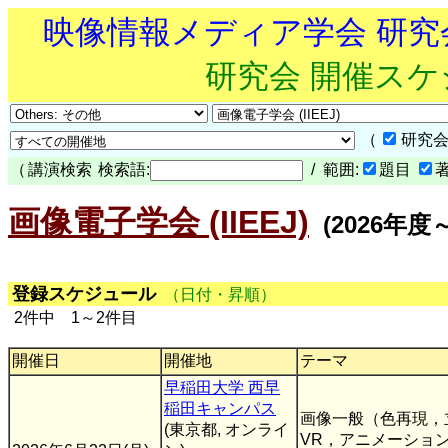
映像情報メディア学会 研
研究会 開催ス
（
研究会
（
講演検索
検索語:
/ 範囲:
題目
画像電子学会 (IIEEJ)
(2026年度～
登録スケジュール
（日付・昇順）
2件中 1～2件目
開催日
開催地
テーマ
早稲田大学 西早
稲田キャンパス
画像一般（色再現，
(東京都, オンライ
VR，アニメーショ