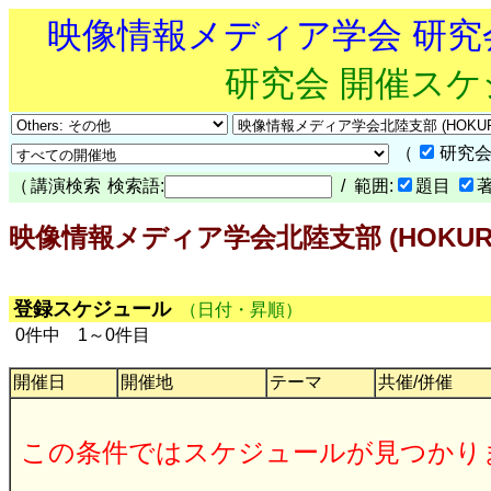
映像情報メディア学会 研
研究会 開催ス
（
研究会
（
講演検索
検索語:
/ 範囲:
題目
映像情報メディア学会北陸支部 (HOKURI
登録スケジュール
（日付・昇順）
0件中 1～0件目
開催日
開催地
テーマ
共催/併催
この条件ではスケジュールが見つかり