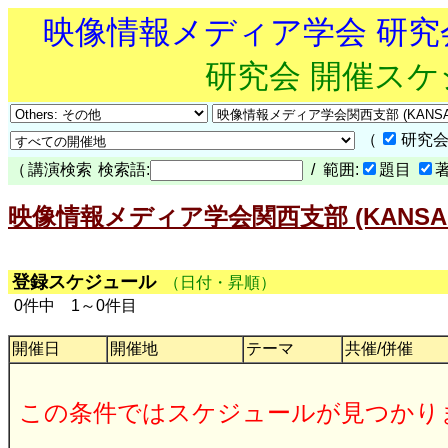
映像情報メディア学会 研
研究会 開催ス
（
研究会
（
講演検索
検索語:
/ 範囲:
題目
映像情報メディア学会関西支部 (KANSAI
登録スケジュール
（日付・昇順）
0件中 1～0件目
開催日
開催地
テーマ
共催/併催
この条件ではスケジュールが見つかり