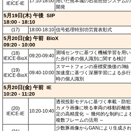
17:10-18:00
用いた熊本城の石垣照合システムの
IEICE-IE
開発
5月19日(木) 午後 SIP
18:00 - 18:10
(17)
18:00-18:10
信号処理特別功労賞表彰式
5月20日(金) 午前 BioX
09:20 - 10:00
測域センサに基づく機械学習を用い
(18)
09:20-09:40
IEICE-BioX
た歩行者の個人識別に関する検討
スマートフォンの座標変換後の3軸
(19)
09:40-10:00
加速度に基づく深層学習による歩行
IEICE-BioX
時の個人識別
5月20日(金) 午前 IE
10:20 - 11:20
透視投影モデルに基づく車載・防犯
カメラ画像に映る車両の移動距離推
(20)
10:20-10:40
IEICE-IE
定の高精度化 ～ 幾何的な制約によ
複数フレームの活用 ～
少数豚画像からGANにより生成さ