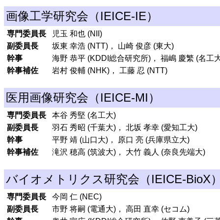
画像工学研究会（IEICE-IE）
専門委員長
児玉 和也 (NII)
副委員長
坂東 幸浩 (NTT)， 山崎 俊彦 (東大)
幹事
海野 恭平 (KDDI総合研究所)， 福嶋 慶繁 (名工大
幹事補佐
岩村 俊輔 (NHK)， 工藤 忍 (NTT)
医用画像研究会（IEICE-MI）
専門委員長
本谷 秀堅 (名工大)
副委員長
羽石 秀昭 (千葉大)， 北坂 孝幸 (愛知工大)
幹事
平野 靖 (山口大)， 原口 亮 (兵庫県立大)
幹事補佐
滝沢 穂高 (筑波大)， 大竹 義人 (奈良先端大)
バイオメトリクス研究会（IEICE-BioX
専門委員長
今岡 仁 (NEC)
副委員長
市野 将嗣 (電通大)， 高田 直幸 (セコム)