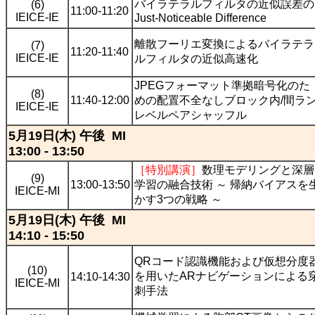
バイラテラルフィルタの近似誤差の
(6)
11:00-11:20
IEICE-IE
Just-Noticeable Difference
離散フーリエ変換によるバイラテラ
(7)
11:20-11:40
IEICE-IE
ルフィルタの近似高速化
JPEGフォーマット準拠暗号化のた
(8)
11:40-12:00
めの配置不全なしブロック内/間ラ
IEICE-IE
レベルペアシャッフル
5月19日(木) 午後 MI
13:00 - 13:50
［特別講演］
数理モデリングと深層
(9)
13:00-13:50
学習の融合技術 ～ 帰納バイアスを
IEICE-MI
かす3つの戦略 ～
5月19日(木) 午後 MI
14:10 - 15:50
QRコード認識機能および仮想分度
(10)
を用いたARナビゲーションによる
14:10-14:30
IEICE-MI
刺手法