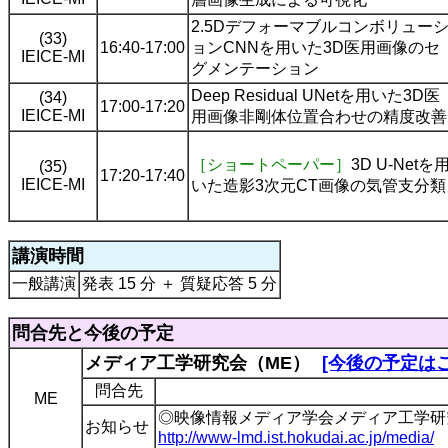
2.5Dデフォーマブルコンボリュー
(33)
16:40-17:00
ョンCNNを用いた3D医用画像のセ
IEICE-MI
グメンテーション
Deep Residual UNetを用いた3D医
(34)
17:00-17:20
IEICE-MI
用画像非剛体位置合わせの精度改善
［ショートペーパー］
3D U-Netを
(35)
17:20-17:40
IEICE-MI
いた造影3次元CT画像の気管支分類
講演時間
一般講演
発表 15 分 ＋ 質疑応答 5 分
問合先と今後の予定
メディア工学研究会（ME）
[今後の予定は
問合先
ME
◎映像情報メディア学会メディア工学研
お知らせ
http://www-lmd.ist.hokudai.ac.jp/media/