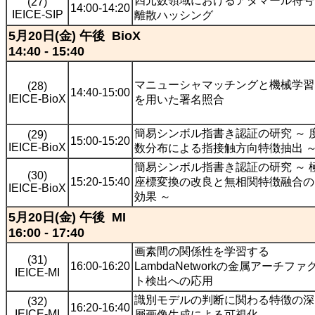
四元数領域におけるアダマール符号
(27)
14:00-14:20
IEICE-SIP
離散ハッシング
5月20日(金) 午後 BioX
14:40 - 15:40
マニューシャマッチングと機械学習
(28)
14:40-15:00
IEICE-BioX
を用いた署名照合
簡易シンボル指書き認証の研究 ～ 
(29)
15:00-15:20
IEICE-BioX
数分布による指接触方向特徴抽出 
簡易シンボル指書き認証の研究 ～ 
(30)
15:20-15:40
座標変換の改良と無相関特徴融合の
IEICE-BioX
効果 ～
5月20日(金) 午後 MI
16:00 - 17:40
画素間の関係性を学習する
(31)
16:00-16:20
LambdaNetworkの金属アーチファ
IEICE-MI
ト検出への応用
識別モデルの判断に関わる特徴の深
(32)
16:20-16:40
IEICE-MI
層画像生成による可視化