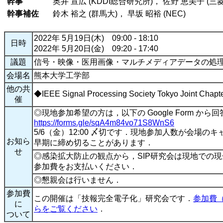
幹事
奥井 宣広 (KDDI総合研究所)， 佐野 恵美子 (三
幹事補佐
鈴木 裕之 (群馬大)， 早坂 昭裕 (NEC)
2022年 5月19日(木) 09:00 - 18:10
日時
2022年 5月20日(金) 09:20 - 17:40
議題
信号・映像・医用画像・マルチメディアデータの処
会場名
熊本大学工学部
他の共
◆IEEE Signal Processing Society Tokyo Joint Ch
催
◎現地参加希望の方は，以下の Google Form か
https://forms.gle/sqA4m84vo71S8WnS6
5/6（金）12:00 〆切です．現地参加人数が会場
お知ら
早期に締め切ることがあります．
せ
◎感染拡大防止の観点から，SIP研究会は現地での
参加費をお支払いください．
◎懇親会は行いません．
参加費
この開催は「技報完全電子化」研究会です．
参加費（
に
らをご覧ください
．
ついて