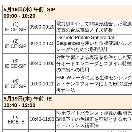
5月19日(木) 午前 SIP
09:00 - 10:20
電力線を介して非線形結合した電源
(1)
09:00-09:20
IEICE-SIP
装置の合成電磁ノイズ解析
Discrete Prolate Spheroidal
(2)
Sequencesを用いた位相変調パルス
09:20-09:40
IEICE-SIP
レーダのための系列設計
対照学習による表現を条件とした変
(3)
09:40-10:00
分オートエンコーダとスタイル特徴
IEICE-SIP
の抽出への応用
FMCWレーダによる生体センシン
(4)
10:00-10:20
とトランスフォーマによるECG波
IEICE-SIP
復元手法
5月19日(木) 午前 IE
10:40 - 12:00
N-ホワイトバランス：複数の照明光
(5)
10:40-11:00
環境下での色補正を可能とするホワ
IEICE-IE
イトバランス補正法