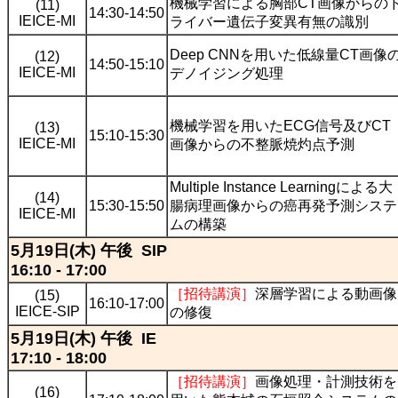
機械学習による胸部CT画像からの
(11)
14:30-14:50
IEICE-MI
ライバー遺伝子変異有無の識別
Deep CNNを用いた低線量CT画像
(12)
14:50-15:10
IEICE-MI
デノイジング処理
機械学習を用いたECG信号及びCT
(13)
15:10-15:30
IEICE-MI
画像からの不整脈焼灼点予測
Multiple Instance Learningによる大
(14)
15:30-15:50
腸病理画像からの癌再発予測システ
IEICE-MI
ムの構築
5月19日(木) 午後 SIP
16:10 - 17:00
［招待講演］
深層学習による動画像
(15)
16:10-17:00
IEICE-SIP
の修復
5月19日(木) 午後 IE
17:10 - 18:00
［招待講演］
画像処理・計測技術を
(16)