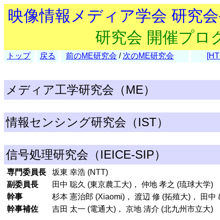
映像情報メディア学会 研究
研究会 開催プロ
トップ
戻る
前のME研究会
/
次のME研究会
[HT
メディア工学研究会（ME）
情報センシング研究会（IST）
信号処理研究会（IEICE-SIP）
専門委員長
坂東 幸浩 (NTT)
副委員長
田中 聡久 (東京農工大)， 仲地 孝之 (琉球大学)
幹事
杉本 憲治郎 (Xiaomi)， 渡辺 修 (拓殖大)， 田
幹事補佐
吉田 太一 (電通大)， 京地 清介 (北九州市立大)