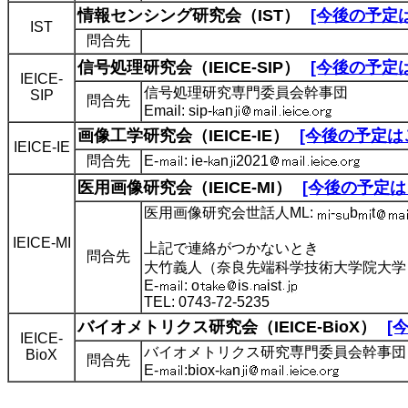
情報センシング研究会（IST）
[今後の予定
IST
問合先
信号処理研究会（IEICE-SIP）
[今後の予定
IEICE-
信号処理研究専門委員会幹事団
SIP
問合先
Email: sip-
n
画像工学研究会（IEICE-IE）
[今後の予定は
IEICE-IE
問合先
E-
: ie-
n
2021
医用画像研究会（IEICE-MI）
[今後の予定は
医用画像研究会世話人ML:
-
b
t
IEICE-MI
上記で連絡がつかないとき
問合先
大竹義人（奈良先端科学技術大学院大学
E-
: o
is
ist
TEL: 0743-72-5235
バイオメトリクス研究会（IEICE-BioX）
[
IEICE-
バイオメトリクス研究専門委員会幹事団
BioX
問合先
E-
:biox-
n