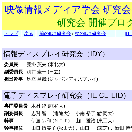
映像情報メディア学会 研究
研究会 開催プロ
トップ
戻る
前のIDY研究会
/
次のIDY研究会
[H
情報ディスプレイ研究会（IDY）
委員長
藤掛 英夫 (東北大)
副委員長
別井 圭一 (日立)
担当幹事
足立 昌哉 (ジャパンディスプレイ)
電子ディスプレイ研究会（IEICE-EID）
専門委員長
木村 睦 (龍谷大)
副委員長
志賀 智一 (電通大)， 小南 裕子 (静岡大)
幹事
伊達 宗和 (ＮＴＴ)， 山口 雅浩 (東工大)
幹事補佐
山口 留美子 (秋田大)， 山口 一 (東芝)， 新田