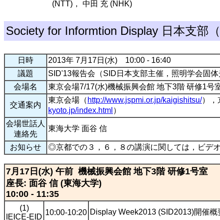
(NTT)， 中田 充 (NHK)
Society for Informtion Display 日本支
日時
2013年 7月17日(水) 10:00 - 16:40
議題
SID'13報告会（SID日本支部主催，照明学会
会場名
東京会場7/17(水)機械振興会館 地下3階 研修1号
東京会場（
http://www.jspmi.or.jp/kaigishitsu/
），
交通案内
kyoto.jp/index.html
）
会場世話人
東海大学 面谷 信
連絡先
お知らせ
◎京都での３，６，８の講演に関しては，ビデ
7月17日(水) 午前 機械振興会館 地下3階 研修1号室
座長: 面谷 信 (東海大学)
10:00 - 11:35
(1)
Display Week2013 (SID2013)開
10:00-10:20
IEICE-EID