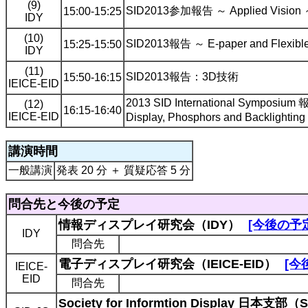
(9)
SID2013参加報告 ～ Applied Vision
15:00-15:25
IDY
(10)
SID2013報告 ～ E-paper and Flex
15:25-15:50
IDY
(11)
SID2013報告：3D技術
15:50-16:15
IEICE-EID
2013 SID International Symposium
(12)
16:15-16:40
IEICE-EID
Display, Phosphors and Backlightin
講演時間
一般講演
発表 20 分 ＋ 質疑応答 5 分
問合先と今後の予定
情報ディスプレイ研究会（IDY）
[今後の予
IDY
問合先
電子ディスプレイ研究会（IEICE-EID）
[今
IEICE-
EID
問合先
Society for Informtion Display 日本支部（