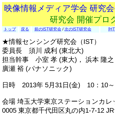
映像情報メディア学会 研究
研究会 開催プロ
トップ
戻る
前のIST研究会
/
次のIST研究会
[HT
★情報センシング研究会（IST）
委員長 須川 成利 (東北大)
担当幹事 小室 孝 (東大)， 浜本 隆之
廣瀬 裕 (パナソニック)
日時 2013年 5月31日(金) 10：10～
会場 埼玉大学東京ステーションカレッ
0005 東京都千代田区丸の内1-7-12 