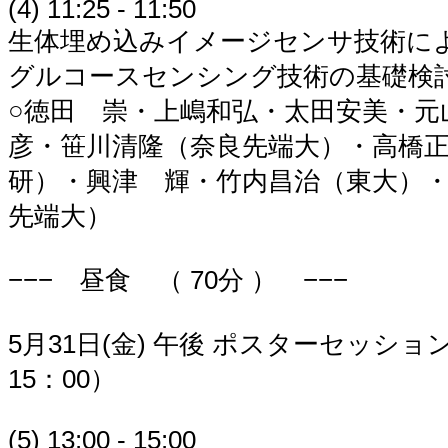
(4) 11:25 - 11:50
生体埋め込みイメージセンサ技術に
グルコースセンシング技術の基礎検
○徳田 崇・上嶋和弘・太田安美・元
彦・笹川清隆（奈良先端大）・高橋正幸
研）・興津 輝・竹内昌治（東大）
先端大）
−−− 昼食 （ 70分 ） −−−
5月31日(金) 午後 ポスターセッション
15：00）
(5) 13:00 - 15:00