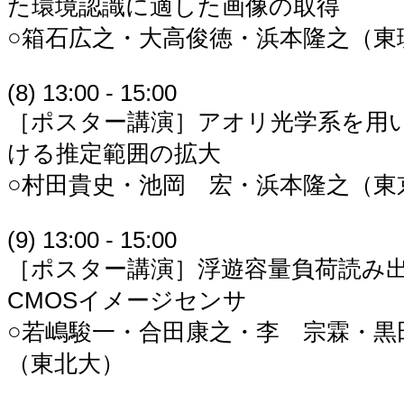
た環境認識に適した画像の取得
○箱石広之・大高俊徳・浜本隆之（東
(8) 13:00 - 15:00
［ポスター講演］アオリ光学系を用
ける推定範囲の拡大
○村田貴史・池岡 宏・浜本隆之（東
(9) 13:00 - 15:00
［ポスター講演］浮遊容量負荷読み
CMOSイメージセンサ
○若嶋駿一・合田康之・李 宗霖・黒
（東北大）