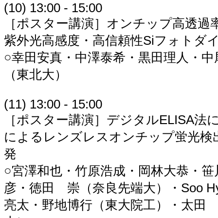
(10) 13:00 - 15:00
［ポスター講演］オンチップ高透過
紫外光高感度・高信頼性Siフォトダ
○幸田安真・中澤泰希・黒田理人・中
（東北大）
(11) 13:00 - 15:00
［ポスター講演］デジタルELISA法
によるレンズレスオンチップ蛍光検
発
○宮澤和也・竹原浩成・岡林大恭・笹
彦・徳田 崇（奈良先端大）・Soo Hye
亮太・野地博行（東大院工）・太田