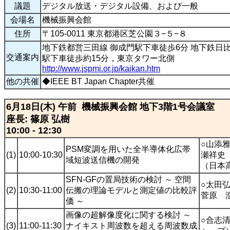
議題
デジタル放送・デジタル設備、および一般
会場名
機械振興会館
住所
〒105-0011 東京都港区芝公園３−５−８
地下鉄都営三田線 御成門駅下車徒歩6分 地下鉄日比
交通案内
駅下車徒歩約15分，東京タワー北側
http://www.jspmi.or.jp/kaikan.htm
他の共催
◆IEEE BT Japan Chapter共催
6月18日(木) 午前 機械振興会館 地下3階1号会議室
座長: 篠原 弘樹
10:00 - 12:30
○山添
PSM変調を用いた全半導体化広帯
(1)
10:00-10:30
瀬祥史
域短波送信機の開発
（日本
SFN-GFの置局技術の検討 ～ 空間
○太田
(2)
10:30-11:00
伝搬の理論モデルと測定値の比較評
菅原 
価 ～
画像の超解像度化に関する検討 ～
○合志
(3)
11:00-11:30
ナイキスト周波数を超える周波数成