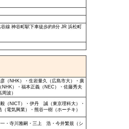
谷線 神谷町駅下車徒歩約8分 JR 浜松町
雅彦（NHK）・生岩量久（広島市大）・廣
（NHK）・福本正義（NEC）・佐藤秀夫
高周波）
弘毅（NICT）・伊丹 誠（東京理科大）・
浩（電気興業）・熊谷一樹（ホーチキ）
清一・寺川雅嗣・三上 浩・今井繁規（シ