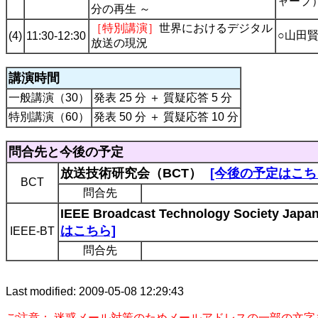
ャープ
分の再生 ～
［特別講演］
世界におけるデジタル
○山田賢
(4)
11:30-12:30
放送の現況
講演時間
一般講演（30）
発表 25 分 ＋ 質疑応答 5 分
特別講演（60）
発表 50 分 ＋ 質疑応答 10 分
問合先と今後の予定
放送技術研究会（BCT）
[今後の予定はこち
BCT
問合先
IEEE Broadcast Technology Society Jap
はこちら]
IEEE-BT
問合先
Last modified: 2009-05-08 12:29:43
ご注意： 迷惑メール対策のためメールアドレスの一部の文