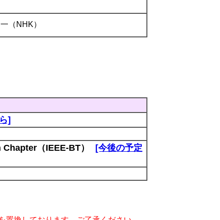
）
一（NHK）
ら]
an Chapter（IEEE-BT）
[今後の予定
字を置換しております．ご了承ください．