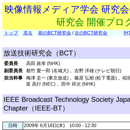
映像情報メディア学会 研究
研究会 開催プロ
トップ
戻る
前のBCT研究会
/
次のBCT研究会
[H
放送技術研究会（BCT）
委員長
高田 政幸 (NHK)
副委員長
都竹 愛一郎 (名城大)， 吉野 洋雄 (テレビ朝日)
担当幹事
梅津 圭一 (東京放送)， 篠原 弘樹 (松下電器)， 稲垣
富 高行 (NEC)， 田中 祥次 (NHK)
IEEE Broadcast Technology Society Jap
Chapter（IEEE-BT）
日時
2009年 6月18日(木) 10:00 - 12:30