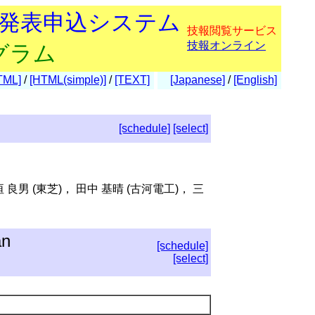
会発表申込システム
技報閲覧サービス
技報オンライン
グラム
TML]
/
[HTML(simple)]
/
[TEXT]
[Japanese]
/
[English]
[schedule]
[select]
 良男 (東芝)， 田中 基晴 (古河電工)， 三
an
[schedule]
[select]