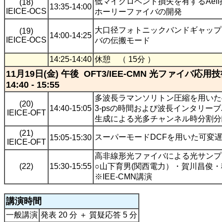
低マイクロベンド損失を有するAef
(18)
13:35-14:00
IEICE-OCS
ホーリーファイバの開発
大口径フォトニックバンドギャップ
(19)
14:00-14:25
IEICE-OCS
バの伝搬モード
14:25-14:40
休憩 （ 15分 ）
11月19日(金) 午後 OFT3/IEE-CMN 光ファイバ応用
14:40 - 15:55
多波長ラマンソリトン圧縮を用いた40
(20)
14:40-15:05
3-psの時間および波長インタリー
IEICE-OFT
生成による光多チャンネル時分割分
(21)
スーパーモードDCFを用いた可変
15:05-15:30
IEICE-OFT
高非線形光ファイバによる光サンプ
(22)
15:30-15:55
○山下育男(関西電力）・賀川昌俊
※IEE-CMN講演
講演時間
一般講演
発表 20 分 ＋ 質疑応答 5 分