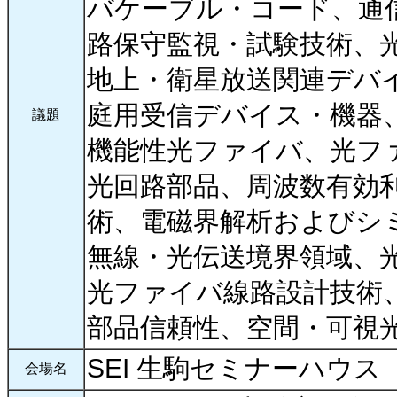
バケーブル・コード、通
路保守監視・試験技術、
地上・衛星放送関連デバ
庭用受信デバイス・機器
議題
機能性光ファイバ、光フ
光回路部品、周波数有効
術、電磁界解析およびシ
無線・光伝送境界領域、
光ファイバ線路設計技術
部品信頼性、空間・可視
SEI 生駒セミナーハウス
会場名