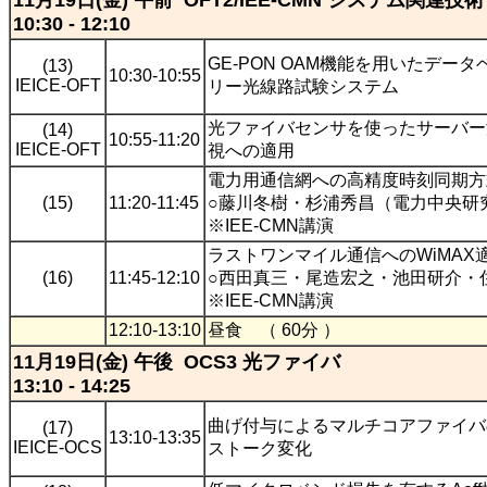
11月19日(金) 午前 OFT2/IEE-CMN システム関連技術
10:30 - 12:10
GE-PON OAM機能を用いたデータ
(13)
10:30-10:55
IEICE-OFT
リー光線路試験システム
光ファイバセンサを使ったサーバー
(14)
10:55-11:20
IEICE-OFT
視への適用
電力用通信網への高精度時刻同期方式
(15)
11:20-11:45
○藤川冬樹・杉浦秀昌（電力中央研
※IEE-CMN講演
ラストワンマイル通信へのWiMAX
(16)
11:45-12:10
○西田真三・尾造宏之・池田研介・
※IEE-CMN講演
12:10-13:10
昼食 （ 60分 ）
11月19日(金) 午後 OCS3 光ファイバ
13:10 - 14:25
曲げ付与によるマルチコアファイバ
(17)
13:10-13:35
IEICE-OCS
ストーク変化