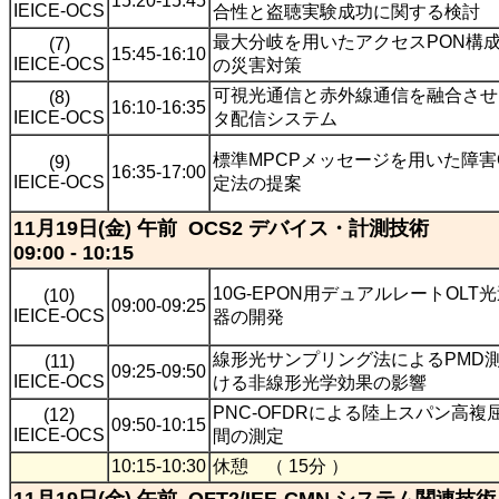
15:20-15:45
IEICE-OCS
合性と盗聴実験成功に関する検討
最大分岐を用いたアクセスPON構
(7)
15:45-16:10
IEICE-OCS
の災害対策
可視光通信と赤外線通信を融合させ
(8)
16:10-16:35
IEICE-OCS
タ配信システム
標準MPCPメッセージを用いた障害
(9)
16:35-17:00
IEICE-OCS
定法の提案
11月19日(金) 午前 OCS2 デバイス・計測技術
09:00 - 10:15
10G-EPON用デュアルレートOLT
(10)
09:00-09:25
IEICE-OCS
器の開発
線形光サンプリング法によるPMD
(11)
09:25-09:50
IEICE-OCS
ける非線形光学効果の影響
PNC-OFDRによる陸上スパン高複
(12)
09:50-10:15
IEICE-OCS
間の測定
10:15-10:30
休憩 （ 15分 ）