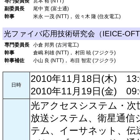
専門委員長
宮本 裕 (NTT)
副委員長
尾中 寛 (富士通)
幹事
米永 一茂 (NTT)， 佐々木 隆 (住友電工)
光ファイバ応用技術研究会（IEICE-OF
専門委員長
小倉 邦男 (古河電工)
幹事
倉嶋 利雄 (NTT)， 村田 暁 (フジクラ)
幹事補佐
小山 良 (NTT)， 布目 智宏 (フジクラ)
2010年11月18日(木) 13:00
日時
2010年11月19日(金) 09:00
光アクセスシステム・次
放送システム、衛星通信シ
テム、イーサネット、伝