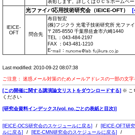
表彰します。詳しくはＯＣＳホームペー
光ファイバ応用技術研究会（IEICE-OFT）
布目智宏
(株)フジクラ 光電子技術研究所 光ファ
IEICE-
〒285-8550 千葉県佐倉市六崎1440
OFT
問合先
TEL ：043-484-2197
FAX ：043-481-1210
E-
：
Last modified: 2010-09-22 08:07:38
ご注意： 迷惑メール対策のためメールアドレスの一部の文
[この開催に関する講演論文リストをダウンロードする]
※ 
ください
[研究会資料インデックス(vol. no.ごとの表紙と目次)]
[IEICE-OCS研究会のスケジュールに戻る]
/
[IEICE-OF
ルに戻る]
/
[IEE-CMN研究会のスケジュールに戻る]
/