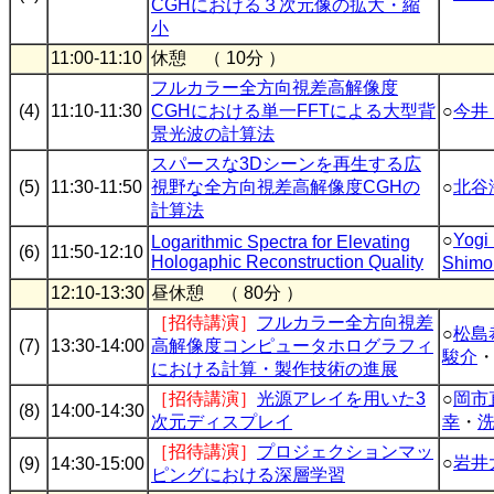
CGHにおける３次元像の拡大・縮
小
11:00-11:10
休憩 （ 10分 ）
フルカラー全方向視差高解像度
(4)
11:10-11:30
CGHにおける単一FFTによる大型背
○
今井
景光波の計算法
スパースな3Dシーンを再生する広
(5)
11:30-11:50
視野な全方向視差高解像度CGHの
○
北谷
計算法
○
Yogi
Logarithmic Spectra for Elevating
(6)
11:50-12:10
Hologaphic Reconstruction Quality
Shimo
12:10-13:30
昼休憩 （ 80分 ）
［招待講演］
フルカラー全方向視差
○
松島
(7)
13:30-14:00
高解像度コンピュータホログラフィ
駿介
における計算・製作技術の進展
［招待講演］
光源アレイを用いた3
○
岡市
(8)
14:00-14:30
次元ディスプレイ
幸
・
［招待講演］
プロジェクションマッ
○
岩井
(9)
14:30-15:00
ピングにおける深層学習