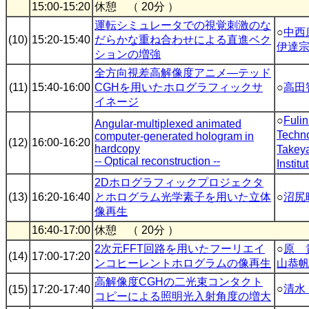
15:00-15:20
休憩 （ 20分 ）
運転シミュレータでの視覚刺激のな
○
中西
(10)
15:20-15:40
だらかな重ね合わせによる直進ベク
伊達
ションの増強
全方向視差高解像度アニメ―テッド
(11)
15:40-16:00
CGHを用いたホログラフィックサ
○
高田
イネージ
○
Fuli
Angular-multiplexed animated
Techn
computer-generated hologram in
(12)
16:00-16:20
hardcopy
Takey
-- Optical reconstruction --
Instit
2Dホログラフィックプロジェクタ
(13)
16:20-16:40
とホログラム光学素子を用いた立体
○
沼尻
像再生
16:40-17:00
休憩 （ 20分 ）
2次元FFT回路を用いたフーリエイ
○
原 
(14)
17:00-17:20
ンコヒーレントホログラムの像再生
山恭
高解像度CGHの二光束コンタクト
○
清水
(15)
17:20-17:40
コピーによる照明光入射角度の増大