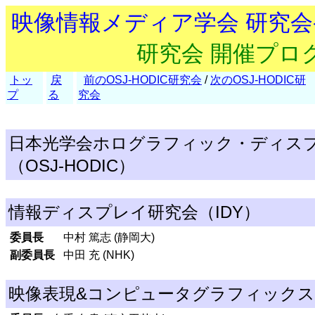
映像情報メディア学会 研究
研究会 開催プロ
トッ
戻
前のOSJ-HODIC研究会
/
次のOSJ-HODIC研
プ
る
究会
日本光学会ホログラフィック・ディス
（OSJ-HODIC）
情報ディスプレイ研究会（IDY）
委員長
中村 篤志 (静岡大)
副委員長
中田 充 (NHK)
映像表現&コンピュータグラフィックス研