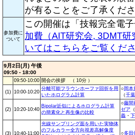
が有ることをご了承くだ
この開催は「技報完全電子
参加費に
加費（AIT研究会, 3DMT研
ついて
いてはこちらをご覧くだ
9月2日(月) 午後
09:50 - 18:00
09:50-10:00
開会の挨拶 （ 10分 ）
分離可能フラウンホーファ回折を用
○
岡本
(1)
10:00-10:20
いたホログラム計算
（
千
○
藤間
Bipolar近似によるホログラム計算
(2)
10:20-10:40
ゼア
の簡素化と再生像の比較
義
・
光線サンプリング面を用いた実物体
のフルカラー全方向視差高解像度
○
多田
(3)
10:40-11:00