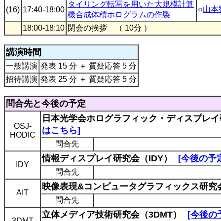
タイリング転写を用いた大規模計算
○
山本
(16)
17:40-18:00
機合成体積ホログラムの作製
18:00-18:10
閉会の挨拶 （ 10分 ）
講演時間
一般講演
発表 15 分 ＋ 質疑応答 5 分
招待講演
発表 25 分 ＋ 質疑応答 5 分
問合先と今後の予定
日本光学会ホログラフィック・ディスプレイ研究
OSJ-
はこちら]
HODIC
問合先
情報ディスプレイ研究会（IDY）
[今後の予
IDY
問合先
映像表現&コンピュータグラフィックス研究会
AIT
問合先
立体メディア技術研究会（3DMT）
[今後の
3DMT