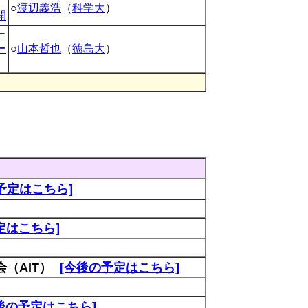
○
渡辺義浩
（
科学大
）
開
ー
ー
○
山本哲也
（
徳島大
）
予定はこちら]
定はこちら]
（AIT）
[今後の予定はこちら]
後の予定はこちら]