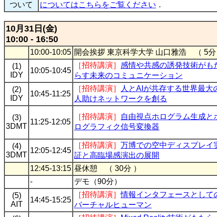
ついて
についてはこちらをご覧ください
．
10月31日(金)
10:00 - 16:50
10:00-10:05
開会挨拶 東京科学大学 山口雅浩 （ 5分
［招待講演］
感情や共感の誘発技術がも
(1)
10:05-10:45
IDY
らす未来のコミュニケーション
［招待講演］
人とAIが共存する世界最大
(2)
10:45-11:25
IDY
人助けネットワークを創る
［招待講演］
自由視点ホログラム生成と
(3)
11:25-12:05
3DMT
ログラフィク信号変換器
［招待講演］
万博での空中ディスプレイ
(4)
12:05-12:45
3DMT
証と高臨場感演出の展開
12:45-13:15
昼休憩 （ 30分 ）
-
デモ（90分）
［招待講演］
情報インタフェースとして
(5)
14:45-15:25
AIT
バーチャルヒューマン