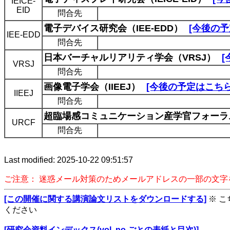
IEICE-
EID
問合先
電子デバイス研究会（IEE-EDD）
[今後の予
IEE-EDD
問合先
日本バーチャルリアリティ学会（VRSJ）
[
VRSJ
問合先
画像電子学会（IIEEJ）
[今後の予定はこちら
IIEEJ
問合先
超臨場感コミュニケーション産学官フォーラム
URCF
問合先
Last modified: 2025-10-22 09:51:57
ご注意： 迷惑メール対策のためメールアドレスの一部の文
[この開催に関する講演論文リストをダウンロードする]
※ 
ください
[研究会資料インデックス(vol. no.ごとの表紙と目次)]