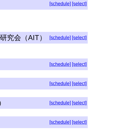
[schedule]
[select]
究会（AIT）
[schedule]
[select]
[schedule]
[select]
[schedule]
[select]
）
[schedule]
[select]
[schedule]
[select]