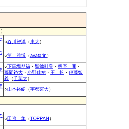
 ）
た
○
谷川智洋
（
東大
）
の
○
筒 雅博
（
avatarin
）
○
下馬場朋禄
・
聖德壯登
・
熊野 開
・
ホ
藤間裕大
・
小野佳祐
・
王 帆
・
伊藤智
義
（
千葉大
）
実
○
山本裕紹
（
宇都宮大
）
の
○
田邉 集
（
TOPPAN
）