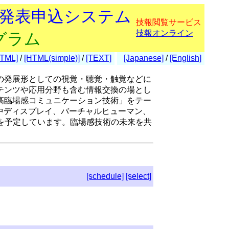
会発表申込システム
技報閲覧サービス
技報オンライン
グラム
HTML]
/
[HTML(simple)]
/
[TEXT]
[Japanese]
/
[English]
の発展形としての視覚・聴覚・触覚などに
テンツや応用分野も含む情報交換の場とし
高臨場感コミュニケーション技術」をテー
中ディスプレイ、バーチャルヒューマン、
な講演を予定しています。臨場感技術の未来を共
[schedule]
[select]