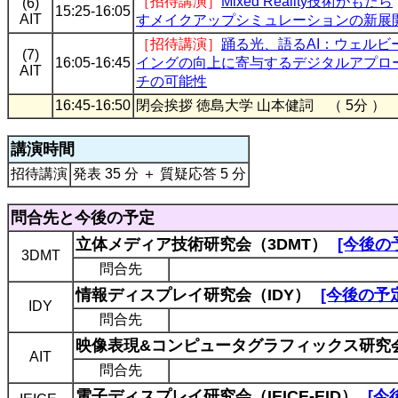
［招待講演］
Mixed Reality技術がもたら
(6)
15:25-16:05
AIT
すメイクアップシミュレーションの新展
［招待講演］
踊る光、語るAI：ウェルビ
(7)
16:05-16:45
イングの向上に寄与するデジタルアプロ
AIT
チの可能性
16:45-16:50
閉会挨拶 徳島大学 山本健詞 （ 5分 ）
講演時間
招待講演
発表 35 分 ＋ 質疑応答 5 分
問合先と今後の予定
立体メディア技術研究会（3DMT）
[今後の
3DMT
問合先
情報ディスプレイ研究会（IDY）
[今後の予
IDY
問合先
映像表現&コンピュータグラフィックス研究会
AIT
問合先
電子ディスプレイ研究会（IEICE-EID）
[今