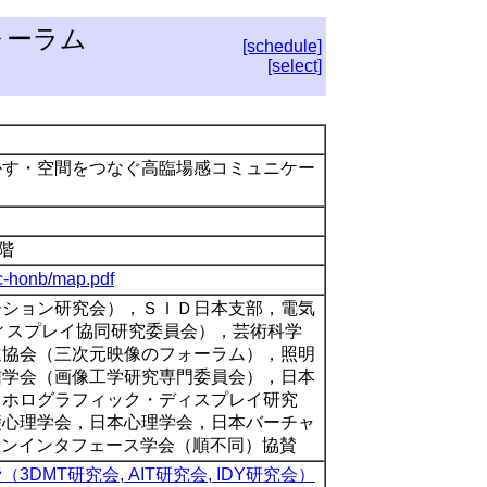
ォーラム
[schedule]
[select]
動かす・空間をつなぐ高臨場感コミュニケー
8階
oc-honb/map.pdf
ーション研究会），ＳＩＤ日本支部，電気
ィスプレイ協同研究委員会），芸術科学
進協会（三次元映像のフォーラム），照明
信学会（画像工学研究専門委員会），日本
（ホログラフィック・ディスプレイ研究
礎心理学会，日本心理学会，日本バーチャ
マンインタフェース学会（順不同）協賛
（3DMT研究会, AIT研究会, IDY研究会）