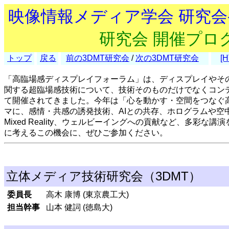
映像情報メディア学会 研究
研究会 開催プロ
トップ
戻る
前の3DMT研究会
/
次の3DMT研究会
[
「高臨場感ディスプレイフォーラム」は、ディスプレイやそ
関する超臨場感技術について、技術そのものだけでなくコン
て開催されてきました。今年は「心を動かす・空間をつなぐ
マに、感情・共感の誘発技術、AIとの共存、ホログラムや空
Mixed Reality、ウェルビーイングへの貢献など、多彩
に考えるこの機会に、ぜひご参加ください。
立体メディア技術研究会（3DMT）
委員長
高木 康博 (東京農工大)
担当幹事
山本 健詞 (徳島大)