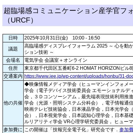
超臨場感コミュニケーション産学官フ
（URCF）
日時
2025年10月31日(金) 10:00 - 16:50
高臨場感ディスプレイフォーラム 2025 ～ 心を
議題
ション技術 ～
会場名
電気学会 会議室＋オンライン
住所
東京都千代田区五番町6-2 HOMAT HORIZONビル
交通案内
https://www.iee.jp/wp-content/uploads/honbu/31-d
◆映像情報メディア学会（ヒューマンインフォメ
学会（電子デバイス技術委員会 エモーショナルデ
会，３Ｄコンソーシアム，最先端表現技術利用推
他の共催
学会（光源・照明システム分科会），電子情報通
映画テレビ技術協会，日本液晶学会，日本光学会
会），日本視覚学会，日本認知心理学会，日本基
ルリアリティ学会 VR心理学研究委員会， ヒュー
参加費に
この開催は「技報完全電子化」研究会です．
参加費