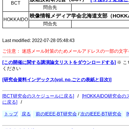
BCT
問合先
映像情報メディア学会北海道支部（HOKKA
HOKKAIDO
問合先
Last modified: 2022-07-28 05:48:43
ご注意： 迷惑メール対策のためメールアドレスの一部の文
[この開催に関する講演論文リストをダウンロードする]
※ 
ください
[研究会資料インデックス(vol. no.ごとの表紙と目次)]
[BCT研究会のスケジュールに戻る]
/
[HOKKAIDO研究会
に戻る]
/
トップ
戻る
前のIEEE-BT研究会
/
次のIEEE-BT研究会
[