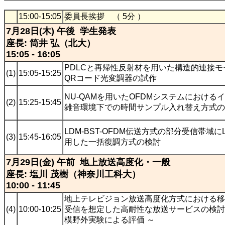
15:00-15:05
委員長挨拶 （ 5分 ）
7月28日(木) 午後 学生発表
座長: 筒井 弘（北大）
15:05 - 16:05
PDLCと再帰性反射材を用いた構造的連接モ
(1)
15:05-15:25
QRコード光変調器の試作
NU-QAMを用いたOFDMシステムにおける
(2)
15:25-15:45
雑音環境下での時間サンプル入れ替え方式の
LDM-BST-OFDM伝送方式の部分受信帯域に
(3)
15:45-16:05
用した一括復調方式の検討
7月29日(金) 午前 地上放送高度化・一般
座長: 塩川 茂樹（神奈川工科大）
10:00 - 11:45
地上テレビジョン放送高度化方式における移
(4)
10:00-10:25
受信を想定した高耐性な放送サービスの検討 
模野外実験による評価 ～