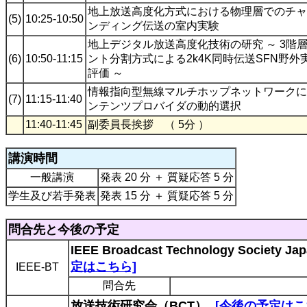
地上放送高度化方式における物理層でのチャ
(5)
10:25-10:50
ンディング伝送の室内実験
地上デジタル放送高度化技術の研究 ～ 3階
(6)
10:50-11:15
ント分割方式による2k4K同時伝送SFN野外
評価 ～
情報指向型無線マルチホップネットワークに
(7)
11:15-11:40
ンテンツプロバイダの動的選択
11:40-11:45
副委員長挨拶 （ 5分 ）
講演時間
一般講演
発表 20 分 ＋ 質疑応答 5 分
学生及び若手発表
発表 15 分 ＋ 質疑応答 5 分
問合先と今後の予定
IEEE Broadcast Technology Society J
定はこちら]
IEEE-BT
問合先
放送技術研究会（BCT）
[今後の予定はこ