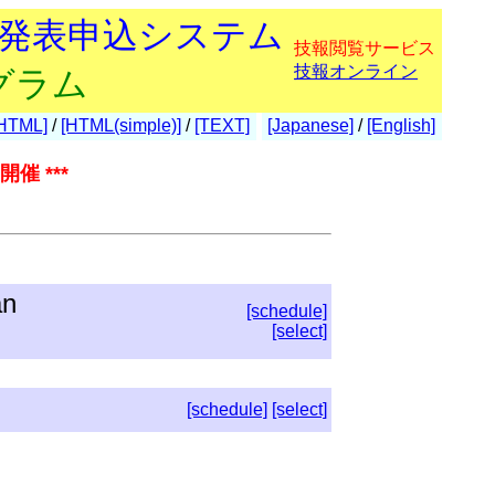
会発表申込システム
技報閲覧サービス
技報オンライン
グラム
HTML]
/
[HTML(simple)]
/
[TEXT]
[Japanese]
/
[English]
催 ***
an
[schedule]
[select]
[schedule]
[select]