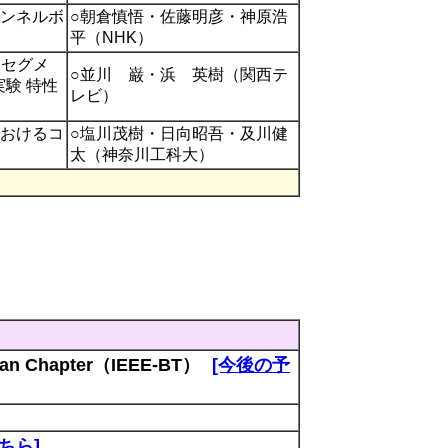
ンネルボ
○朝倉慎悟・佐藤明彦・神原浩
平（NHK）
層セグメ
○並川 巌・浜 英樹（関西テ
実験 特性
レビ）
おけるコ
○塩川茂樹・日向昭吾・及川健
太（神奈川工科大）
apan Chapter（IEEE-BT）
[今後の予
ちら]