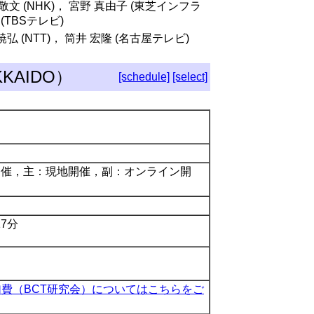
 敬文 (NHK)， 宮野 真由子 (東芝インフラ
(TBSテレビ)
暁弘 (NTT)， 筒井 宏隆 (名古屋テレビ)
AIDO）
[schedule]
[select]
開催，主：現地開催，副：オンライン開
7分
加費（BCT研究会）についてはこちらをご