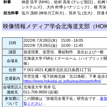
幹事
神原 浩平 (NHK)， 鈴村 高幸 (テレビ朝日)， 松﨑
システムズ)， 大内 幹博 (パナソニック)， 榎 芳栄 
担当幹事
塩川 茂樹 (神奈川工科大)， 筒井 弘 (北大)， 田邊 
映像情報メディア学会北海道支部（HOKK
2022年 7月28日(木) 15:00 - 16:05
日時
2022年 7月29日(金) 10:00 - 11:45
議題
放送現業、送受信、番組制作、送出および一般
北海道大学 FMIセミナールーム（ハイブリッド
会場名
催）
住所
〒001-0021 札幌市北区北21条西11丁目
市営交通・地下鉄南北線「北12条駅」下車 徒歩1
交通案内
https://www.hokudai.ac.jp/bureau/property/fmi/
会場世話人
北海道大学 筒井 弘
連絡先
011-706-9600 (会場)
参加費に
この開催は「技報完全電子化」研究会です．
参
ついて
覧ください
．