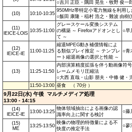
○吉川 正臣・隅田 晃生・牧野 俊一郎
950MHz帯特定小電力無線を利用
(10)
10:10-10:35
○飯田 康隆・稲村 浩之・難波 由樹(
グレースケール変換システム
(11)
10:35-11:00
の構築 ～ Firefoxアドオンとし
○早
IEICE-LOIS
て ～
縮退MPEG動き補償情報によ
(12)
11:00-11:25
る類似プレイ推定 ～ テンプレ
○青
IEICE-IE
ート縮退画像の選択と性能 ～
内部演算精度拡張を伴う動画像符号
(13)
11:25-11:50
レームメモリ圧縮法
○大西 直哉・山影 朋夫・中條 健・児
11:50-13:00
昼食 （ 70分 ）
9月22日(水) 午後 マルチメディア処理
13:00 - 14:15
物体領域抽出による画像の認
(14)
○藤
13:00-13:25
IEICE-IE
識率向上に関する検討
映像の物理的特徴量による不
(15)
○蓼
13:25-13:50
ME
快度の推定手法