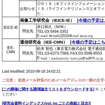
◎ＯＩＳ（オフィスインフォメーションシ
お知らせ
ＩＳ（ライフインテリジェンスとオフィ
た．
画像工学研究会（IEICE-IE）
[今後の予定は
井口和久（NHK）
IEICE-IE
問合先
TEL 03-5494-3352
E-
: ie-
n
2010
通信研究会（IEE-CMN）
[今後の予定はこち
IEE-
松本 智也（東京電力株式会社 電子通信
CMN
問合先
TEL:03-6373-7569, FAX:03-3596-8553
E-
：
pco
Last modified: 2010-09-18 14:02:21
ご注意： 迷惑メール対策のためメールアドレスの一部の文
[この開催に関する講演論文リストをダウンロードする]
※ 
ください
[研究会資料インデックス(vol. no.ごとの表紙と目次)]