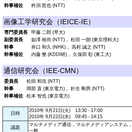
幹事補佐
杵渕 哲也 (NTT)
画像工学研究会（IEICE-IE）
専門委員長
甲藤 二郎 (早大)
副委員長
如澤 裕尚 (NTT)， 松田 一朗 (東京理科大)
幹事
井口 和久 (NHK)， 高村 誠之 (NTT)
幹事補佐
内藤 整 (KDDI研)， 久保田 彰 (東工大)
通信研究会（IEE-CMN）
委員長
松田 和浩 (NTT)
幹事
岡部 直 (東京電力)， 針生 剛男 (NTT)
幹事補佐
松本 智也 (東京電力)
2010年 9月21日(火) 13:30 - 17:00
日時
2010年 9月22日(水) 09:45 - 14:15
マルチメディア通信，マルチメディアシステム，
議題
一般