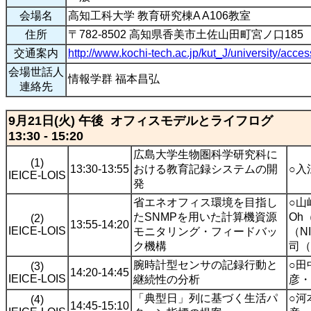
会場名
高知工科大学 教育研究棟A A106教室
住所
〒782-8502 高知県香美市土佐山田町宮ノ口185
交通案内
http://www.kochi-tech.ac.jp/kut_J/university/acces
会場世話人
情報学群 福本昌弘
連絡先
9月21日(火) 午後 オフィスモデルとライフログ
13:30 - 15:20
広島大学生物圏科学研究科に
(1)
13:30-13:55
おける教育記録システムの開
○入
IEICE-LOIS
発
省エネオフィス環境を目指し
○山
たSNMPを用いた計算機資源
Oh
(2)
13:55-14:20
IEICE-LOIS
モニタリング・フィードバッ
（N
ク機構
司（
腕時計型センサの記録行動と
○田
(3)
14:20-14:45
IEICE-LOIS
継続性の分析
彦・
「典型日」列に基づく生活パ
○河
(4)
14:45-15:10