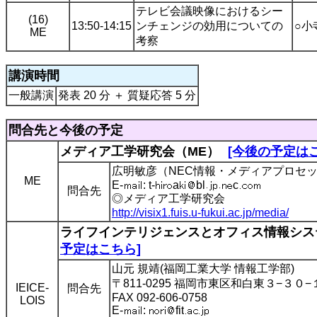
テレビ会議映像におけるシー
(16)
13:50-14:15
ンチェンジの効用についての
○小
ME
考察
講演時間
一般講演
発表 20 分 ＋ 質疑応答 5 分
問合先と今後の予定
メディア工学研究会（ME）
[今後の予定は
広明敏彦（NEC情報・メディアプロセッ
ME
E-
: t-
a
bl
c
問合先
◎メディア工学研究会
http://visix1.fuis.u-fukui.ac.jp/media/
ライフインテリジェンスとオフィス情報システム研
予定はこちら]
山元 規靖(福岡工業大学 情報工学部)
〒811-0295 福岡市東区和白東３−３０−
IEICE-
問合先
FAX 092-606-0758
LOIS
E-
:
fit