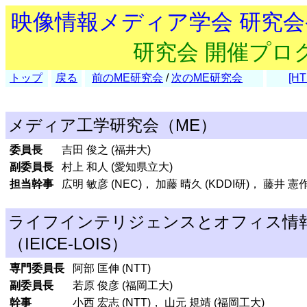
映像情報メディア学会 研究
研究会 開催プロ
トップ
戻る
前のME研究会
/
次のME研究会
[HT
メディア工学研究会（ME）
委員長
吉田 俊之 (福井大)
副委員長
村上 和人 (愛知県立大)
担当幹事
広明 敏彦 (NEC)， 加藤 晴久 (KDDI研)， 藤井 憲作 
ライフインテリジェンスとオフィス情
（IEICE-LOIS）
専門委員長
阿部 匡伸 (NTT)
副委員長
若原 俊彦 (福岡工大)
幹事
小西 宏志 (NTT)， 山元 規靖 (福岡工大)