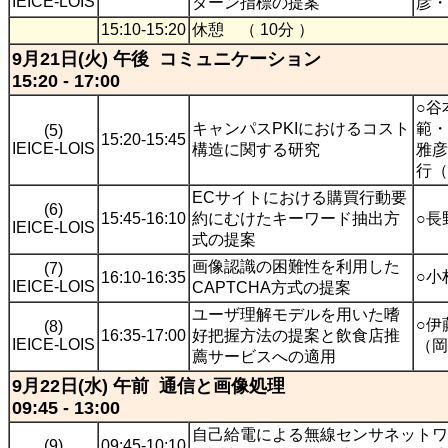
IEICE-LOIS
ターン指標の提案
彦・
15:10-15:20
休憩 （ 10分 ）
9月21日(火) 午後 コミュニケーション
15:20 - 17:00
○谷
キャンパスPKIにおけるコスト
範・
(5)
15:20-15:45
IEICE-LOIS
構造に関する研究
雅彦
行（
ECサイトにおける購買行動要
(6)
15:45-16:10
約にむけたキーワード抽出方
○長
IEICE-LOIS
式の提案
画像認識の困難性を利用した
(7)
○小
16:10-16:35
IEICE-LOIS
CAPTCHA方式の提案
ユーザ理解モデルを用いた嗜
○伊
(8)
16:35-17:00
好把握方法の提案と飲食店推
IEICE-LOIS
（岡
薦サービスへの適用
9月22日(水) 午前 通信と画像処理
09:45 - 13:00
自己給電による無線センサネットワ
(9)
09:45-10:10