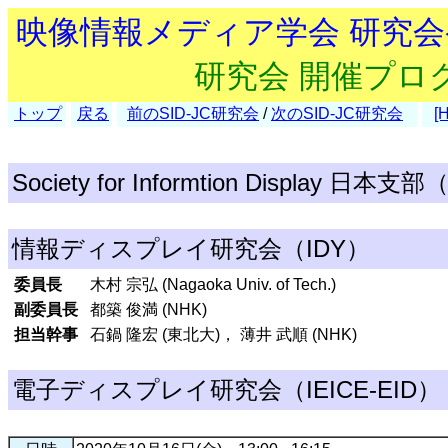
映像情報メディア学会 研究
研究会 開催プロ
トップ
戻る
前のSID-JC研究会
/
次のSID-JC研究会
[
Society for Informtion Display 日本支
情報ディスプレイ研究会（IDY）
委員長
木村 宗弘 (Nagaoka Univ. of Tech.)
副委員長
都築 俊満 (NHK)
担当幹事
石鍋 隆宏 (東北大)， 薄井 武順 (NHK)
電子ディスプレイ研究会（IEICE-EID）