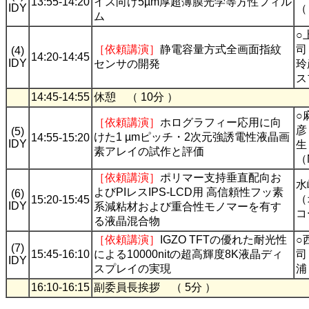
13:55-14:20
イス向け5µm厚超薄膜光学等方性フィル
IDY
（
ム
○
［依頼講演］
静電容量方式全画面指紋
司
(4)
14:20-14:45
IDY
センサの開発
玲
ス
14:45-14:55
休憩 （ 10分 ）
○
［依頼講演］
ホログラフィー応用に向
彦
(5)
けた1 µmピッチ・2次元強誘電性液晶画
14:55-15:20
IDY
生
素アレイの試作と評価
（
［依頼講演］
ポリマー支持垂直配向お
水
よびPIレスIPS-LCD用 高信頼性フッ素
(6)
（
15:20-15:45
IDY
系減粘材および重合性モノマーを有す
コ
る液晶混合物
［依頼講演］
IGZO TFTの優れた耐光性
○
(7)
15:45-16:10
による10000nitの超高輝度8K液晶ディ
司
IDY
スプレイの実現
浦
16:10-16:15
副委員長挨拶 （ 5分 ）