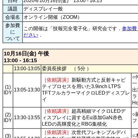
日時
2020年10月16日(金) 13:00 - 16:15
議題
ディスプレイ一般
会場名
オンライン開催（ZOOM）
参加費
この開催は「技報完全電子化」研究会です．
参加費
に
ださい
．
ついて
10月16日(金) 午後
13:00 - 16:15
13:00-13:05
委員長挨拶 （ 5分 ）
○
［依頼講演］
新駆動方式と反射キャビ
一
ティプロセスを用いた3.9inch LTPS
(1)
13:05-13:30
出
IDY
TFTフルカラーマイクロLEDディスプレ
ラ
イ
H
［依頼講演］
超高精細マイクロLEDデ
○
(2)
13:30-13:55
ィスプレイに資するEu添加GaN赤色
IDY
フ
LEDの高輝度化とRBG集積化
［依頼講演］
次世代フレキシブルデバ
○
(3)