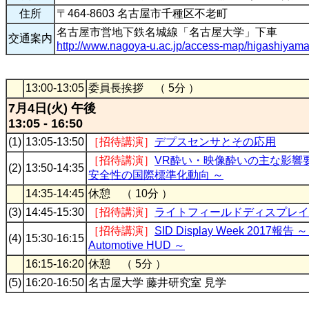
住所
〒464-8603 名古屋市千種区不老町
名古屋市営地下鉄名城線「名古屋大学」下車
交通案内
http://www.nagoya-u.ac.jp/access-map/higashiyama
13:00-13:05
委員長挨拶 （ 5分 ）
7月4日(火) 午後
13:05 - 16:50
(1)
13:05-13:50
［招待講演］
デプスセンサとその応用
［招待講演］
VR酔い・映像酔いの主な影響要
(2)
13:50-14:35
安全性の国際標準化動向 ～
14:35-14:45
休憩 （ 10分 ）
(3)
14:45-15:30
［招待講演］
ライトフィールドディスプレイ
［招待講演］
SID Display Week 2017報告 ～
(4)
15:30-16:15
Automotive HUD ～
16:15-16:20
休憩 （ 5分 ）
(5)
16:20-16:50
名古屋大学 藤井研究室 見学