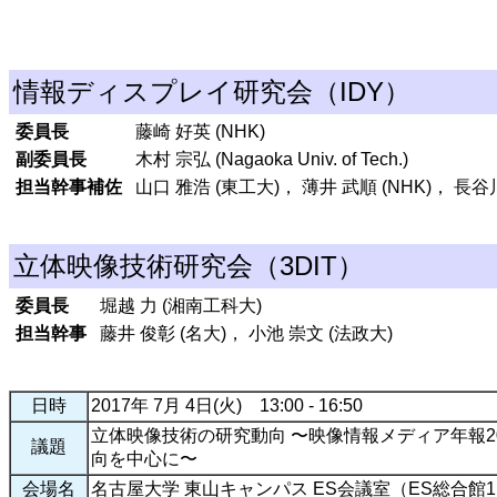
情報ディスプレイ研究会（IDY）
委員長
藤崎 好英 (NHK)
副委員長
木村 宗弘 (Nagaoka Univ. of Tech.)
担当幹事補佐
山口 雅浩 (東工大)， 薄井 武順 (NHK)， 長谷
立体映像技術研究会（3DIT）
委員長
堀越 力 (湘南工科大)
担当幹事
藤井 俊彰 (名大)， 小池 崇文 (法政大)
日時
2017年 7月 4日(火) 13:00 - 16:50
立体映像技術の研究動向 〜映像情報メディア年報2
議題
向を中心に〜
会場名
名古屋大学 東山キャンパス ES会議室（ES総合館