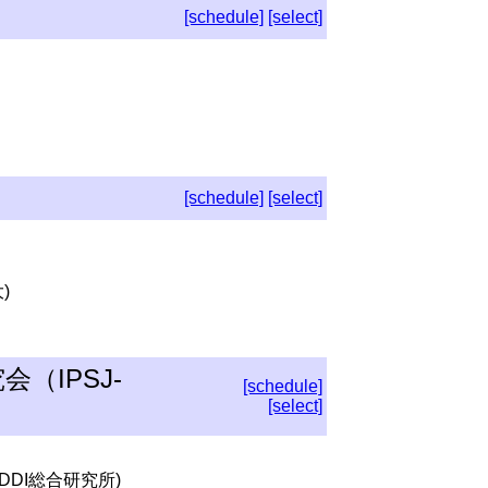
[schedule]
[select]
[schedule]
[select]
)
（IPSJ-
[schedule]
[select]
KDDI総合研究所)