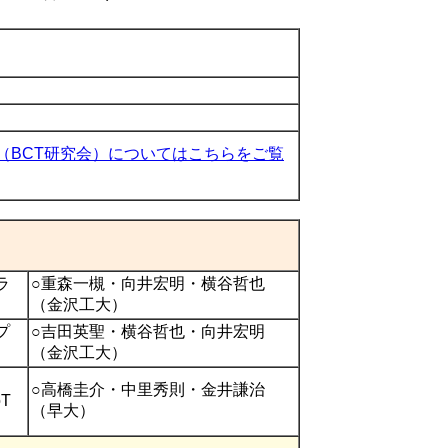
（BCT研究会）についてはこちらをご覧
ラ
○重森一槻・向井宏明・横谷哲也
（金沢工大）
プ
○吉田英聖・横谷哲也・向井宏明
（金沢工大）
○高橋圭介・中里秀則・金井謙治
oT
（早大）