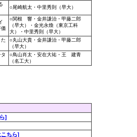
ける
○尾崎航太・中里秀則（早大）
○関根 響・金井謙治・甲藤二郎
イ
（早大）・金光永煥（東京工科
評価
大）・中里秀則（早大）
した
○丸山大貴・金井謙治・甲藤二郎
（早大）
ータ
○鳥山肖太・安在大祐・王 建青
（名工大）
ら]
こちら]