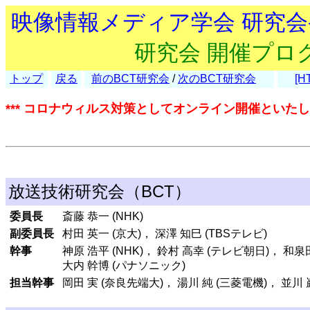
映像情報メディア学会 研究
研究会 開催プロ
トップ
戻る
前のBCT研究会
/
次のBCT研究会
[H
*** コロナウィルス対策としてオンライン開催といたしま
放送技術研究会（BCT）
委員長
斎藤 恭一 (NHK)
副委員長
村田 英一 (京大)， 深澤 知巳 (TBSテレビ)
幹事
神原 浩平 (NHK)， 鈴村 高幸 (テレビ朝日)， 和泉
大内 幹博 (パナソニック)
担当幹事
岡田 実 (奈良先端大)， 湯川 純 (三菱電機)， 並川 