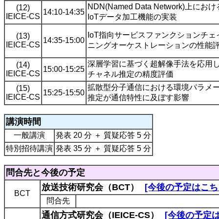
NDN(Named Data Network)上にお
(12)
14:10-14:35
IEICE-CS
IoTデータ加工機能の実装
IoT指向サービスファンクションチェ
(13)
14:35-15:00
IEICE-CS
ニングオーケストレーションの性能
深層学習に基づく超解像手法を応用
(14)
15:00-15:25
IEICE-CS
チャネル推定の精度評価
拡散型分子通信における環境パラメ
(15)
15:25-15:50
IEICE-CS
推定が通信特性に及ぼす影響
講演時間
一般講演
発表 20 分 ＋ 質疑応答 5 分
特別招待講演
発表 35 分 ＋ 質疑応答 5 分
問合先と今後の予定
放送技術研究会（BCT）
[今後の予定はこち
BCT
問合先
通信方式研究会（IEICE-CS）
[今後の予定は