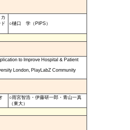
クカ
ンド
○樋口 学（PIPS）
lication to Improve Hospital & Patient
ersity London, PlayLabZ Community
オ
○雨宮智浩・伊藤研一郎・青山一真
（東大）