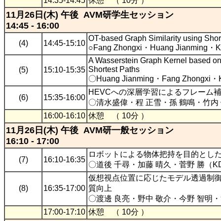
14:35-14:45
休憩 （ 10分 ）
11月26日(木) 午後 AVM研学生セッション
14:45 - 16:00
OT-based Graph Similarity using Shor
(4)
14:45-15:10
○Fang Zhongxi・Huang Jianming・Ka
A Wasserstein Graph Kernel based on
Shortest Paths
(5)
15:10-15:35
〇Huang Jianming・Fang Zhongxi・K
HEVCへの深層学習によるフレーム
(6)
15:35-16:00
〇清水盛偉・程 正雪・孫 鶴鳴・竹内
16:00-16:10
休憩 （ 10分 ）
11月26日(木) 午後 AVM研一般セッション
16:10 - 17:00
ロボットによる物体把持を目的とし
(7)
16:10-16:35
〇道後 千尋・加藤 晴久・菅野 勝（K
仮想視点位置に応じたモデル透過制御
(8)
16:35-17:00
質向上
〇渡邊 良亮・野中 敬介・今野 智明・
17:00-17:10
休憩 （ 10分 ）