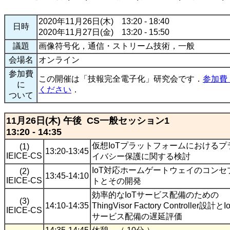
2020年11月26日(木) 13:20 - 18:40
日時
2020年11月27日(金) 13:20 - 15:50
議題
画像符号化，通信・ストリーム技術，一般
会場名
オンライン
参加費
この開催は「技報完全電子化」研究会です．
参加費
に
ください
．
ついて
11月26日(木) 午後 CS一般セッション1
13:20 - 14:35
仮想IoTプラットフォームにおけるプ
(1)
13:20-13:45
IEICE-CS
イバシー保護に関する検討
IoT対応ホームゲートウェイのコンセ
(2)
13:45-14:10
IEICE-CS
トとその開発
効率的なIoTサービス配備のための
(3)
14:10-14:35
ThingVisor Factory Controller設計とI
IEICE-CS
サービス配備の遅延評価