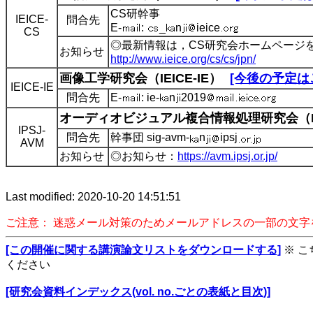
CS研幹事
IEICE-
問合先
E-
:
_
n
ieice
CS
◎最新情報は，CS研究会ホームページ
お知らせ
http://www.ieice.org/cs/cs/jpn/
画像工学研究会（IEICE-IE）
[今後の予定は
IEICE-IE
問合先
E-
: ie-
n
2019
オーディオビジュアル複合情報処理研究会（IP
IPSJ-
問合先
幹事団 sig-avm-
n
ipsj
AVM
お知らせ
◎お知らせ：
https://avm.ipsj.or.jp/
Last modified: 2020-10-20 14:51:51
ご注意： 迷惑メール対策のためメールアドレスの一部の文
[この開催に関する講演論文リストをダウンロードする]
※ 
ください
[研究会資料インデックス(vol. no.ごとの表紙と目次)]