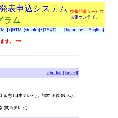
会発表申込システム
技報閲覧サービス
技報オンライン
グラム
TML]
/
[HTML(simple)]
/
[TEXT]
[Japanese]
/
[English]
す。 ***
[schedule]
[select]
田 智志 (日本テレビ)， 福本 正義 (NEC)，
巌 (関西テレビ)