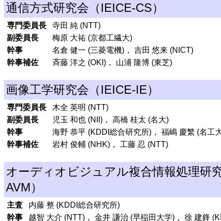
通信方式研究会（IEICE-CS）
専門委員長
寺田 純 (NTT)
副委員長
梅原 大祐 (京都工繊大)
幹事
名倉 健一 (三菱電機)， 吉田 悠来 (NICT)
幹事補佐
斉藤 洋之 (OKI)， 山浦 隆博 (東芝)
画像工学研究会（IEICE-IE）
専門委員長
木全 英明 (NTT)
副委員長
児玉 和也 (NII)， 高橋 桂太 (名大)
幹事
海野 恭平 (KDDI総合研究所)， 福嶋 慶繁 (名工大
幹事補佐
岩村 俊輔 (NHK)， 工藤 忍 (NTT)
オーディオビジュアル複合情報処理研究会
AVM）
主査
内藤 整 (KDDI総合研究所)
幹事
越智 大介 (NTT)， 金井 謙治 (早稲田大学)， 徐 建鋒 (