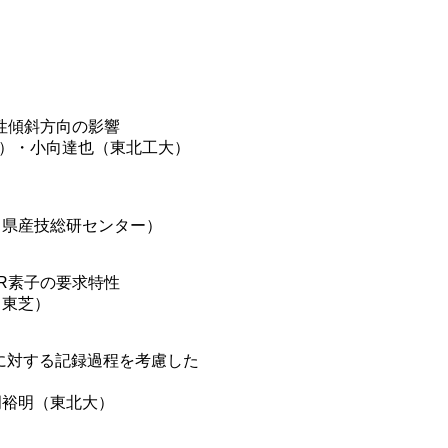
性傾斜方向の影響
C）・小向達也（東北工大）
田県産技総研センター）
R素子の要求特性
（東芝）
式に対する記録過程を考慮した
岡裕明（東北大）