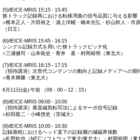
(5)/IEICE-MRIS 15:15 - 15:45
狭トラック記録再における転移湾曲の信号品質に与える影響
○椎本正人・片田裕之・浦上洋輔・橋本光弘・杉山幹人・市
（日立）
(6)/IEICE-MRIS 15:45 - 16:15
シングル記録方式を用いた狭トラックピッチ化
○三浦健司・山本衛史・青井 基・村岡裕明（東北大）
(7)/IEICE-MRIS 16:15 - 17:15
［招待講演］次世代コンテンツの動向と記録メディアへの期
○青木輝勝（東北大）
6月11日(金) 午前 （09：00～12：15）
(8)/IEICE-MRIS 09:00 - 10:00
［招待講演］垂直磁気転写法によるサーボ信号記録
○杉田龍二・小峰啓史（茨城大）
(9)/IEICE-MRIS 10:00 - 10:30
記録過程におけるヘッド直下の記録層の減磁界係数
○札野欽也（NECソフトウェア東北/東北大）・村岡裕明（