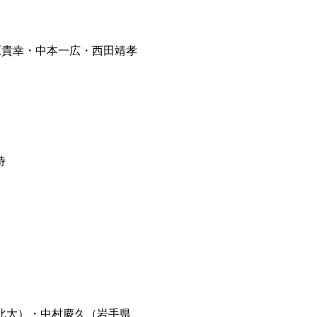
原貴幸・中本一広・西田靖孝
待
東北大）・中村慶久（岩手県