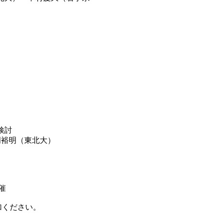
検討
岡裕明（東北大）
催
加ください。