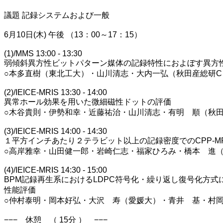
議題 記録システムおよび一般
6月10日(木) 午後 （13：00～17：15）
(1)/MMS 13:00 - 13:30
弱傾斜異方性ビットパターン媒体の記録特性におよぼす異方
○本多直樹（東北工大）・山川清志・大内一弘（秋田産総研
(2)/IEICE-MRIS 13:30 - 14:00
異常ホール効果を用いた微細磁性ドットの評価
○木谷貴則・伊勢和幸・近藤祐治・山川清志・有明 順（秋
(3)/IEICE-MRIS 14:00 - 14:30
１平方インチあたり２テラビット以上の記録密度でのCPP-M
○高岸雅幸・山田健一郎・岩崎仁志・福家ひろみ・橋本 進
(4)/IEICE-MRIS 14:30 - 15:00
BPM記録再生系におけるLDPC符号化・繰り返し復号化方
性能評価
○仲村泰明・岡本好弘・大沢 寿（愛媛大）・青井 基・村
−−− 休憩 （ 15分 ） −−−