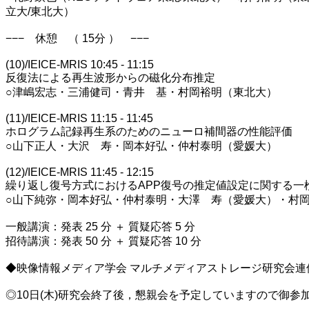
立大/東北大）
−−− 休憩 （ 15分 ） −−−
(10)/IEICE-MRIS 10:45 - 11:15
反復法による再生波形からの磁化分布推定
○津嶋宏志・三浦健司・青井 基・村岡裕明（東北大）
(11)/IEICE-MRIS 11:15 - 11:45
ホログラム記録再生系のためのニューロ補間器の性能評価
○山下正人・大沢 寿・岡本好弘・仲村泰明（愛媛大）
(12)/IEICE-MRIS 11:45 - 12:15
繰り返し復号方式におけるAPP復号の推定値設定に関する一
○山下純弥・岡本好弘・仲村泰明・大澤 寿（愛媛大）・村
一般講演：発表 25 分 ＋ 質疑応答 5 分
招待講演：発表 50 分 ＋ 質疑応答 10 分
◆映像情報メディア学会 マルチメディアストレージ研究会連
◎10日(木)研究会終了後，懇親会を予定していますので御参