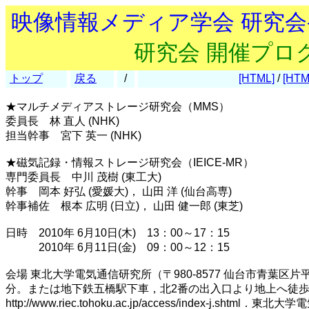
映像情報メディア学会 研究
研究会 開催プロ
トップ
戻る
/
[HTML]
/
[HTM
★マルチメディアストレージ研究会（MMS）
委員長 林 直人 (NHK)
担当幹事 宮下 英一 (NHK)
★磁気記録・情報ストレージ研究会（IEICE-MR）
専門委員長 中川 茂樹 (東工大)
幹事 岡本 好弘 (愛媛大)， 山田 洋 (仙台高専)
幹事補佐 根本 広明 (日立)， 山田 健一郎 (東芝)
日時 2010年 6月10日(木) 13：00～17：15
2010年 6月11日(金) 09：00～12：15
会場 東北大学電気通信研究所（〒980-8577 仙台市青葉区片平
分。または地下鉄五橋駅下車，北2番の出入口より地上へ徒歩
http://www.riec.tohoku.ac.jp/access/index-j.sht