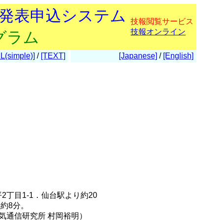
会発表申込システム
技報閲覧サービス
技報オンライン
グラム
L(simple)]
/
[TEXT]
[Japanese]
/
[English]
2丁目1-1．仙台駅より約20
約8分。
ml．東北大学電気通信研究所 村岡裕明）