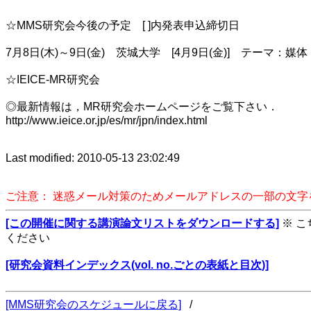
☆MMS研究会今後の予定 [ ]内発表申込締切日
7月8日(木)～9日(金) 茨城大学 [4月9日(金)] テーマ：媒
☆IEICE-MR研究会
◎最新情報は，MR研究会ホームページをご覧下さい．
http://www.ieice.or.jp/es/mr/jpn/index.html
Last modified: 2010-05-13 23:02:49
ご注意： 迷惑メール対策のためメールアドレスの一部の文
[この開催に関する講演論文リストをダウンロードする]
※ 
ください
[研究会資料インデックス(vol. no.ごとの表紙と目次)]
[MMS研究会のスケジュールに戻る]
/