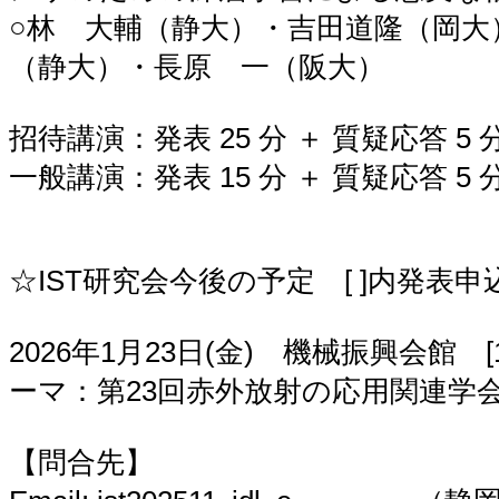
○林 大輔（静大）・吉田道隆（岡大
（静大）・長原 一（阪大）
招待講演：発表 25 分 ＋ 質疑応答 5 
一般講演：発表 15 分 ＋ 質疑応答 5 
☆IST研究会今後の予定 [ ]内発表
2026年1月23日(金) 機械振興会館 [
ーマ：第23回赤外放射の応用関連学
【問合先】