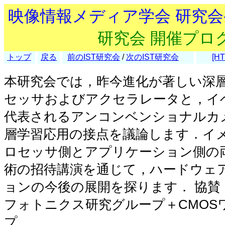
映像情報メディア学会 研究
研究会 開催プロ
トップ
戻る
前のIST研究会
/
次のIST研究会
[HT
本研究会では，昨今進化が著しい深
セッサおよびアクセラレータと，イ
代表されるアンコンベンショナルカ
層学習応用の接点を議論します．イ
ロセッサ側とアプリケーション側の
術の招待講演を通じて，ハードウェ
ョンの今後の展開を探ります．
協賛
フォトニクス研究グループ＋CMOS
プ