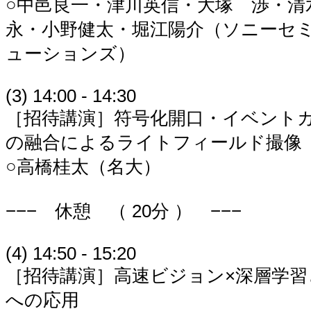
○中邑良一・津川英信・大塚 渉・清
永・小野健太・堀江陽介（ソニーセ
ューションズ）
(3) 14:00 - 14:30
［招待講演］符号化開口・イベント
の融合によるライトフィールド撮像
○高橋桂太（名大）
−−− 休憩 （ 20分 ） −−−
(4) 14:50 - 15:20
［招待講演］高速ビジョン×深層学
への応用