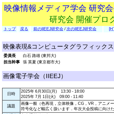
映像情報メディア学会 研究
研究会 開催プロ
トップ
戻る
前のIIEEJ研究会
/
次のIIEEJ研究会
[H
映像表現&コンピュータグラフィックス研
委員長
白石 路雄 (東邦大)
担当幹事
張 英夏 (東京都市大)
画像電子学会（IIEEJ）
2025年 6月30日(月) 13:30 - 18:00
日時
2025年 7月 1日(火) 09:00 - 11:40
画像一般（色再現，立体映像，CG，VR，アニメ
議題
符号化など幅広く扱います．年次大会投稿に向け