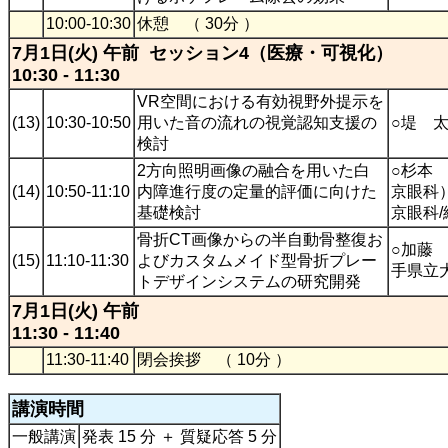
10:00-10:30
休憩 （ 30分 ）
7月1日(火) 午前 セッション4（医療・可視化）
10:30 - 11:30
VR空間における有効視野外提示を
(13)
10:30-10:50
用いた音の流れの視覚認知支援の
○堤 
検討
2方向照明画像の融合を用いた白
○杉本
(14)
10:50-11:10
内障進行度の定量的評価に向けた
京眼科
基礎検討
京眼科
骨折CT画像からの半自動骨整復お
○加藤
(15)
11:10-11:30
よびカスタムメイド型骨折プレー
手県立
トデザインシステムの研究開発
7月1日(火) 午前
11:30 - 11:40
11:30-11:40
閉会挨拶 （ 10分 ）
講演時間
一般講演
発表 15 分 ＋ 質疑応答 5 分