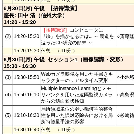
6月30日(月) 午後 【招待講演】
座長: 田中 清（信州大学）
14:20 - 15:20
［招待講演］
コンピュータに
(2)
14:20-15:20
『絵』を描かせるには... ～ 裏道を
○斎藤
辿ったCG研究の顛末 ～
15:20-15:30
休憩 （ 10分 ）
6月30日(月) 午後 セッション1（画像認識・変形）
15:30 - 16:30
Webカメラ映像を用いた手書きキ
○小池
(3)
15:30-15:50
ャラクターのリアルタイム変形
Multiple Instance Learningとメモ
(4)
15:50-16:10
リバンクを用いた遠隔監視カメラ
○高島
からの斜面変状検知
局所領域単位の弱い幾何学的整合
(5)
16:10-16:30
性を用いた誤対応除去における局
○杉崎
所特徴量手法の影響
16:30-16:40
休憩 （ 10分 ）