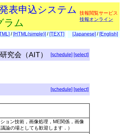
会発表申込システム
技報閲覧サービス
技報オンライン
グラム
TML]
/
[HTML(simple)]
/
[TEXT]
[Japanese]
/
[English]
究会（AIT）
[schedule]
[select]
[schedule]
[select]
ーション技術，画像処理，ME関係，画像
た議論の場としても歓迎します．）