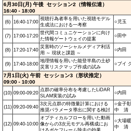
6月30日(月) 午後 セッション2（情報伝達）
16:40 - 18:00
視聴行為者率を用いた視聴モデル
○児玉
(6)
16:40-17:00
生成法における一考察
世代間コミュニケーションに向け
○田中
(7)
17:00-17:20
た情報ゲートウェイの提案
災害時のソーシャルメディア利活
○内田
(8)
17:20-17:40
用 ～ 現状と課題 ～
地理情報を用いた能登半島の土砂
○ブイ
(9)
17:40-18:00
災害リスクマップ作成の試み
7月1日(火) 午前 セッション3（形状推定）
09:00 - 10:00
点群の確率分布を考慮したLiDAR
○内田
(10)
09:00-09:20
SLAM実装の試み
3次元点群の特徴量計算における
○金子
(11)
09:20-09:40
推奨パラメータ導出に関する検討
中 清
オプティカルフローを用いた動画
○大場
(12)
09:40-10:00
像からの3次元モデル再構成にお
中 清
けるボケフレーム除去の効果