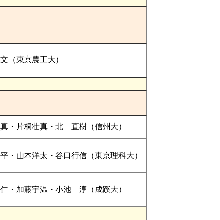
隆文（東京農工大）
悠真・片桐壮真・北 直樹（信州大）
滉平・山本洋太・谷口行信（東京理科大）
祐仁・加藤宇温・小池 淳（成蹊大）