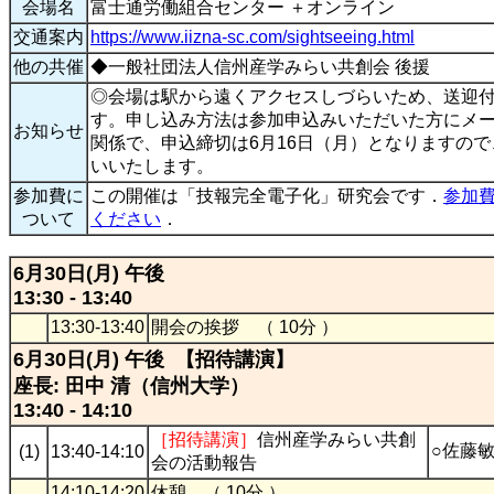
会場名
富士通労働組合センター ＋オンライン
交通案内
https://www.iizna-sc.com/sightseeing.html
他の共催
◆一般社団法人信州産学みらい共創会 後援
◎会場は駅から遠くアクセスしづらいため、送迎
す。申し込み方法は参加申込みいただいた方にメ
お知らせ
関係で、申込締切は6月16日（月）となりますの
いいたします。
参加費に
この開催は「技報完全電子化」研究会です．
参加費
ついて
ください
．
6月30日(月) 午後
13:30 - 13:40
13:30-13:40
開会の挨拶 （ 10分 ）
6月30日(月) 午後 【招待講演】
座長: 田中 清（信州大学）
13:40 - 14:10
［招待講演］
信州産学みらい共創
○佐藤
(1)
13:40-14:10
会の活動報告
14:10-14:20
休憩 （ 10分 ）