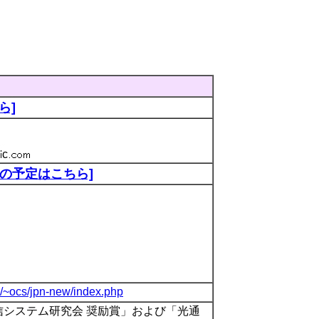
ら]
c
後の予定はこちら]
g/~ocs/jpn-new/index.php
通信システム研究会 奨励賞」および「光通