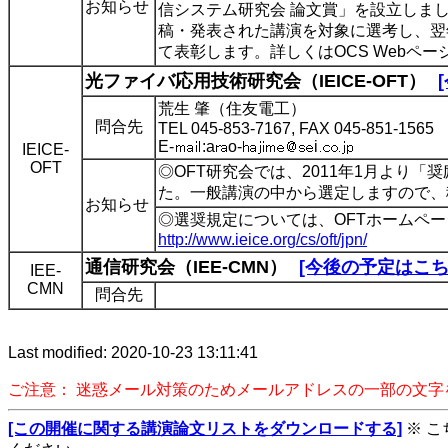
お知らせ
信システム研究会 論文賞」を設立しまし
稿・発表された講演を対象に選考し、翌
て表彰します。詳しくはOCS Webペ
光ファイバ応用技術研究会（IEICE-OFT）
荒生 肇（住友電工）
問合先
TEL 045-853-7167, FAX 045-851-1565
E-
:a
o-
i
IEICE-
OFT
◎OFT研究会では、2011年1月より
た。一般講演の中から選定しますので、
お知らせ
◎選奨規定については、OFTホームペ
http://www.ieice.org/cs/oft/jpn/
通信研究会（IEE-CMN）
[今後の予定はこち
IEE-
CMN
問合先
Last modified: 2020-10-23 13:11:41
ご注意： 迷惑メール対策のためメールアドレスの一部の文
[この開催に関する講演論文リストをダウンロードする]
※ 