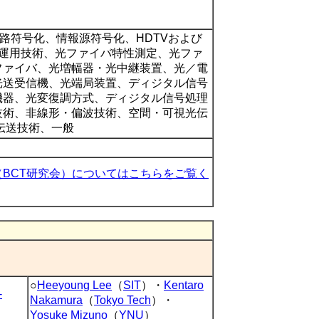
路符号化、情報源符号化、HDTVおよび
守運用技術、光ファイバ特性測定、光ファ
ファイバ、光増幅器・光中継装置、光／電
光送受信機、光端局装置、ディジタル信号
機器、光変復調方式、ディジタル信号処理
技術、非線形・偏波技術、空間・可視光伝
伝送技術、一般
（BCT研究会）についてはこちらをご覧く
○
Heeyoung Lee
（
SIT
）・
Kentaro
-
Nakamura
（
Tokyo Tech
）・
Yosuke Mizuno
（
YNU
）