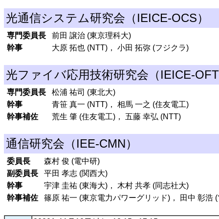
光通信システム研究会（IEICE-OCS）
専門委員長
前田 譲治 (東京理科大)
幹事
大原 拓也 (NTT)， 小田 拓弥 (フジクラ)
光ファイバ応用技術研究会（IEICE-OF
専門委員長
松浦 祐司 (東北大)
幹事
青笹 真一 (NTT)， 相馬 一之 (住友電工)
幹事補佐
荒生 肇 (住友電工)， 五藤 幸弘 (NTT)
通信研究会（IEE-CMN）
委員長
森村 俊 (電中研)
副委員長
平田 孝志 (関西大)
幹事
宇津 圭祐 (東海大)， 木村 共孝 (同志社大)
幹事補佐
篠原 祐一 (東京電力パワーグリッド)， 田中 彰浩 (