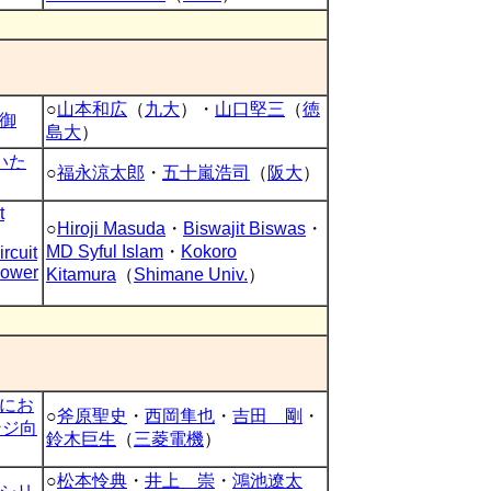
○
山本和広
（
九大
）・
山口堅三
（
徳
御
島大
）
いた
○
福永涼太郎
・
五十嵐浩司
（
阪大
）
t
○
Hiroji Masuda
・
Biswajit Biswas
・
MD Syful Islam
・
Kokoro
rcuit
Power
Kitamura
（
Shimane Univ.
）
ルにお
○
斧原聖史
・
西岡隼也
・
吉田 剛
・
ンジ向
鈴木巨生
（
三菱電機
）
○
松本怜典
・
井上 崇
・
鴻池遼太