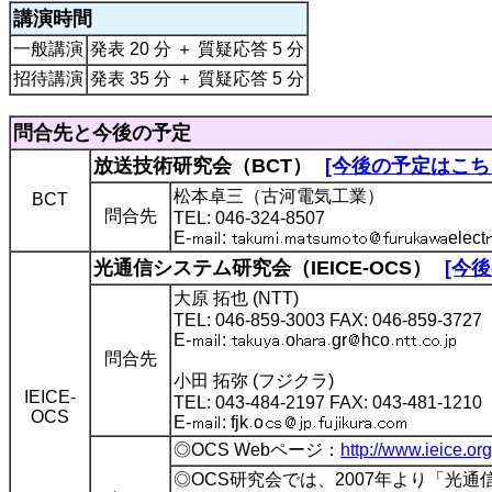
講演時間
一般講演
発表 20 分 ＋ 質疑応答 5 分
招待講演
発表 35 分 ＋ 質疑応答 5 分
問合先と今後の予定
放送技術研究会（BCT）
[今後の予定はこち
松本卓三（古河電気工業）
BCT
問合先
TEL: 046-324-8507
E-
:
elect
光通信システム研究会（IEICE-OCS）
[今
大原 拓也 (NTT)
TEL: 046-859-3003 FAX: 046-859-3727
E-
:
o
gr
hco
問合先
小田 拓弥 (フジクラ)
IEICE-
TEL: 043-484-2197 FAX: 043-481-1210
OCS
E-
: fjk
o
◎OCS Webページ：
http://www.ieice.or
◎OCS研究会では、2007年より「光