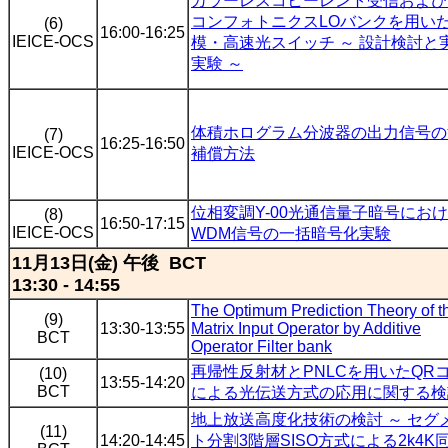
カラーレスコヒーレント受信および
コンフォトニクスLOバンクを用い
(6)
16:00-16:25
IEICE-OCS
模・高速光スイッチ ～ 設計検討と
実験 ～
体積ホログラム分波器の出力信号の
(7)
16:25-16:50
IEICE-OCS
補償方法
位相変調Y-00光通信量子暗号にお
(8)
16:50-17:15
IEICE-OCS
WDM信号の一括暗号化実験
11月13日(金) 午後 BCT
13:30 - 14:55
The Optimum Prediction Theory of t
(9)
13:30-13:55
Matrix Input Operator by Additive
BCT
Operator Filter bank
再帰性反射材とPNLCを用いたQR
(10)
13:55-14:20
BCT
による光伝送方式の応用に関する検
地上放送高度化技術の検討 ～ セグ
(11)
14:20-14:45
ト分割3階層SISO方式による2k4K