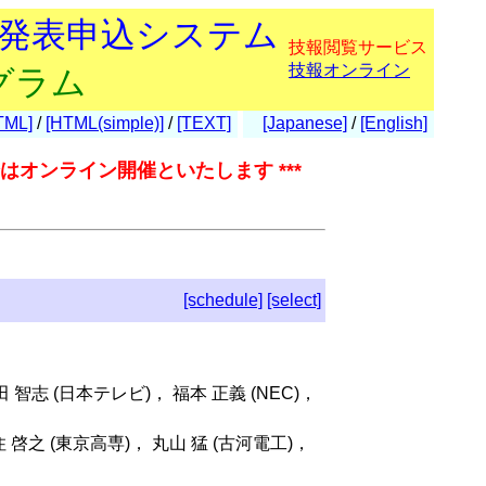
会発表申込システム
技報閲覧サービス
技報オンライン
グラム
TML]
/
[HTML(simple)]
/
[TEXT]
[Japanese]
/
[English]
はオンライン開催といたします ***
[schedule]
[select]
田 智志 (日本テレビ)， 福本 正義 (NEC)，
 啓之 (東京高専)， 丸山 猛 (古河電工)，