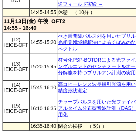
BCT
送フィールド実験 ～
14:45-14:55
休憩 （ 10分 ）
11月13日(金) 午後 OFT2
14:55 - 16:40
べき乗間隔パルス列を用いたブリル
(12)
14:55-15:20
光相関領域解析法によるくぼみのな
IEICE-OFT
ペクトル
符号化PSP-BOTDRによる光ファ
(13)
ングルエンドのセンチメートルオー
15:20-15:45
IEICE-OFT
分解能を持つブリルアン計測の実用
高コヒーレンス波長掃引光源を用い
(14)
15:45-16:10
IEICE-OFT
精度形状測定
チャープパルスを用いた光ファイバ
(15)
アルタイム分布型音波計測（DAS
16:10-16:35
IEICE-OFT
用化
16:35-16:40
閉会の挨拶 （ 5分 ）