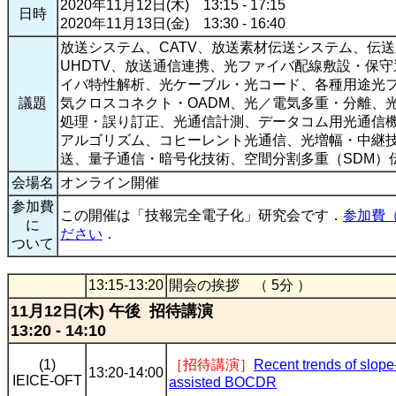
2020年11月12日(木) 13:15 - 17:15
日時
2020年11月13日(金) 13:30 - 16:40
放送システム、CATV、放送素材伝送システム、伝送
UHDTV、放送通信連携、光ファイバ配線敷設・保
イバ特性解析、光ケーブル・光コード、各種用途光
議題
気クロスコネクト・OADM、光／電気多重・分離、
処理・誤り訂正、光通信計測、データコム用光通信
アルゴリズム、コヒーレント光通信、光増幅・中継
送、量子通信・暗号化技術、空間分割多重（SDM）
会場名
オンライン開催
参加費
この開催は「技報完全電子化」研究会です．
参加費
に
ださい
．
ついて
13:15-13:20
開会の挨拶 （ 5分 ）
11月12日(木) 午後 招待講演
13:20 - 14:10
(1)
［招待講演］
Recent trends of slope
13:20-14:00
IEICE-OFT
assisted BOCDR