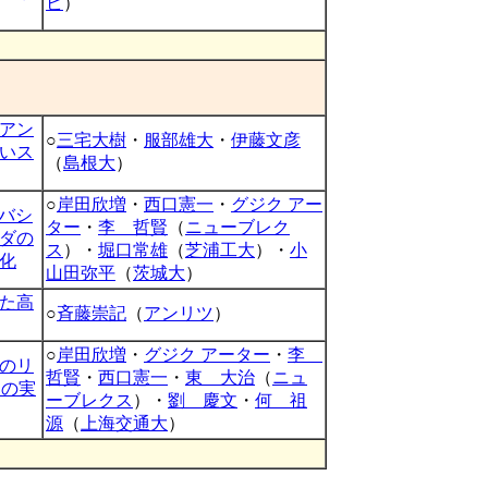
ビ
）
アン
○
三宅大樹
・
服部雄大
・
伊藤文彦
いス
（
島根大
）
○
岸田欣増
・
西口憲一
・
グジク アー
イバシ
ター
・
李 哲賢
（
ニューブレク
ダの
ス
）・
堀口常雄
（
芝浦工大
）・
小
化
山田弥平
（
茨城大
）
た高
○
斉藤崇記
（
アンリツ
）
○
岸田欣増
・
グジク アーター
・
李
のリ
哲賢
・
西口憲一
・
東 大治
（
ニュ
）の実
ーブレクス
）・
劉 慶文
・
何 祖
源
（
上海交通大
）