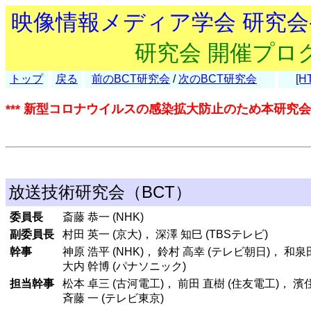
映像情報メディア学会 研究
研究会 開催プロ
トップ
戻る
前のBCT研究会
/
次のBCT研究会
[H
*** 新型コロナウイルスの感染拡大防止のため本研究会
放送技術研究会（BCT）
委員長
斎藤 恭一 (NHK)
副委員長
村田 英一 (京大)， 深澤 知巳 (TBSテレビ)
幹事
神原 浩平 (NHK)， 鈴村 高幸 (テレビ朝日)， 和泉
大内 幹博 (パナソニック)
担当幹事
松本 卓三 (古河電工)， 前田 直樹 (住友電工)， 濱住
斉藤 一 (テレビ東京)