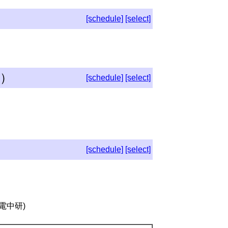
[schedule]
[select]
T）
[schedule]
[select]
[schedule]
[select]
電中研)