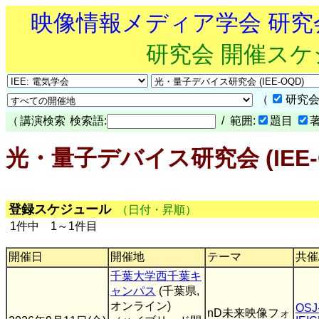
映像情報メディア学会 研
研究会 開催ス
（
研究会
（
講演検索
検索語:
/ 範囲:
題目
光・量子デバイス研究会 (IEE-
登録スケジュール
（日付・昇順）
1件中 1～1件目
開催日
開催地
テーマ
共催
千葉大学西千葉キ
ャンパス
(千葉県,
オンライン)
OSJ
nD未来映像フォ