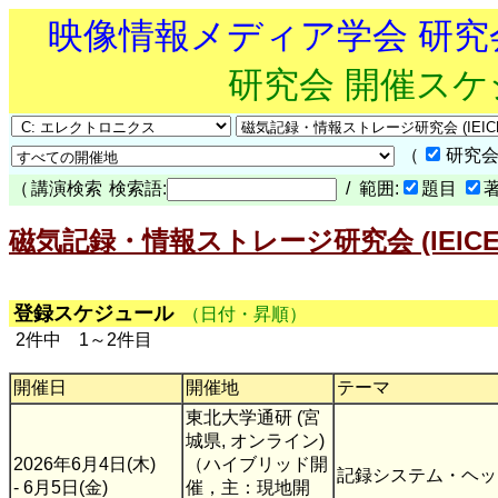
映像情報メディア学会 研
研究会 開催ス
（
研究会
（
講演検索
検索語:
/ 範囲:
題目
磁気記録・情報ストレージ研究会 (IEICE-
登録スケジュール
（日付・昇順）
2件中 1～2件目
開催日
開催地
テーマ
東北大学通研 (宮
城県, オンライン)
2026年6月4日(木)
（ハイブリッド開
記録システム・ヘッ
- 6月5日(金)
催，主：現地開