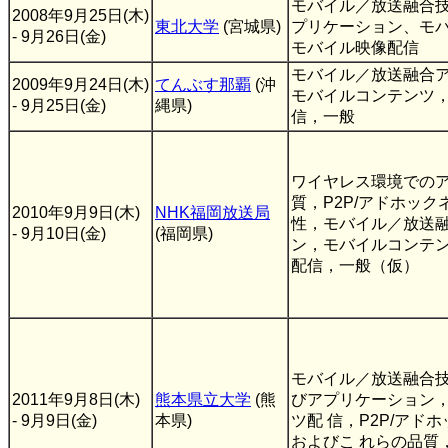
モバイル／放送融合
2008年9月25日(木)
東北大学
(宮城県)
プリケーション、モ
- 9月26日(金)
モバイル映像配信
モバイル／放送融合
2009年9月24日(木)
てんぶす那覇
(沖
モバイルコンテンツ
- 9月25日(金)
縄県)
信，一般
ワイヤレス環境での
質，P2P/アドホッ
2010年9月9日(木)
NHK福岡放送局
性，モバイル／放送
- 9月10日(金)
(福岡県)
ン，モバイルコンテ
配信，一般（仮）
モバイル／放送融合
2011年9月8日(木)
熊本県立大学
(熊
びアプリケーション
- 9月9日(金)
本県)
ツ配 信，P2P/アド
およびこ れらの品質