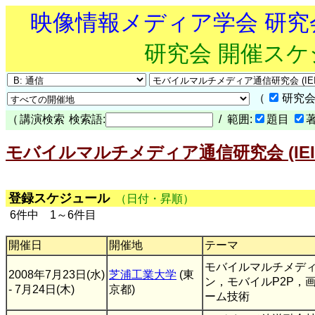
映像情報メディア学会 研
研究会 開催ス
（
研究会
（
講演検索
検索語:
/ 範囲:
題目
モバイルマルチメディア通信研究会 (IEIC
登録スケジュール
（日付・昇順）
6件中 1～6件目
開催日
開催地
テーマ
モバイルマルチメデ
2008年7月23日(水)
芝浦工業大学
(東
ン，モバイルP2P，
- 7月24日(木)
京都)
ーム技術