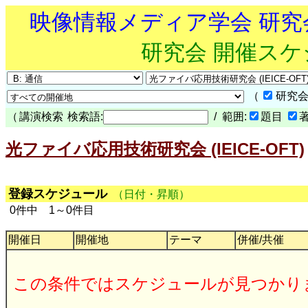
映像情報メディア学会 研
研究会 開催ス
（
研究会
（
講演検索
検索語:
/ 範囲:
題目
光ファイバ応用技術研究会 (IEICE-OFT)
登録スケジュール
（日付・昇順）
0件中 1～0件目
開催日
開催地
テーマ
併催/共催
この条件ではスケジュールが見つかり