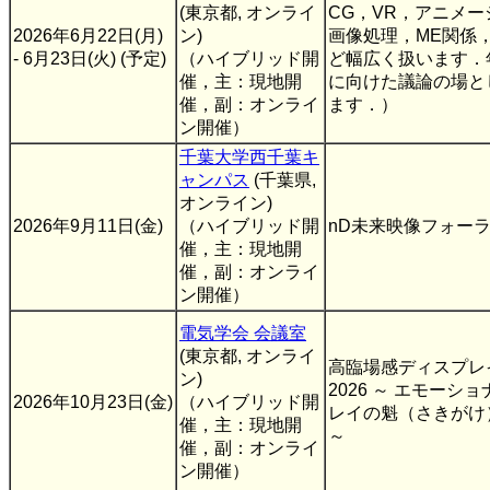
(東京都, オンライ
CG，VR，アニメ
2026年6月22日(月)
ン)
画像処理，ME関係
- 6月23日(火) (予定)
（ハイブリッド開
ど幅広く扱います．
催，主：現地開
に向けた議論の場と
催，副：オンライ
ます．）
ン開催）
千葉大学西千葉キ
ャンパス
(千葉県,
オンライン)
2026年9月11日(金)
（ハイブリッド開
nD未来映像フォー
催，主：現地開
催，副：オンライ
ン開催）
電気学会 会議室
(東京都, オンライ
高臨場感ディスプレ
ン)
2026 ～ エモーシ
2026年10月23日(金)
（ハイブリッド開
レイの魁（さきがけ
催，主：現地開
～
催，副：オンライ
ン開催）