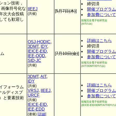
ーション技術，
締切済
，画像符号化な
IIEEJ
開催プログラム
[
5月7日(木)
]
年次大会投稿
(共催)
参加費について
しても歓迎し
技報完全電子化研究会
(AITのみ)
詳細はこちら
OSJ-HODIC
,
締切済
3DMT
,
IDY
,
IEICE-EID
,
開催プログラム
ラム
[
7月10日(金)
]
IEE-OQD
,
参加費について
SID-JC
技報完全電子化研究会
(共催)
(AIT/3DMT/IDYのみ)
3DMT
,
AIT
,
IDY
詳細はこちら
(共催)
イフォーラム
VRSJ
,
IIEEJ
,
開催プログラム
ョナルディスプ
URCF
参加費について
）と要素技術
(共催)
技報完全電子化研究会
IEICE-EID
,
(IEICE-EID/3DMT/AIT/IDYの
IEE-EDD
(連催)
[詳細]