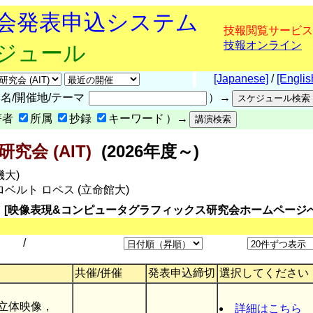
究会発表申込システム
技報閲覧サービス
技報オンライン
ケジュール
[Japanese]
/
[Englis
名/開催地/テーマ
）→
著者
所属
抄録
キーワード
）→
会 (AIT)
(2026年度～)
機大)
ロベルト ロペス (立命館大)
[映像表現&コンピュータグラフィックス研究会ホームページへ
/
共催/併催
発表申込締切
選択してください
立体映像，
詳細はこちら