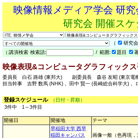
映像情報メディア学会 研
研究会 開催ス
（
研究会
（
講演検索
検索語:
/ 範囲:
題目
映像表現&コンピュータグラフィックス研究
委員長 白石 路雄 (東邦大) 副委員長 森谷 友昭 (東京電
担当幹事 吉野 数馬 (NHK)， 田中 賢一 (長崎総合科学大)， 
登録スケジュール
（日付・昇順）
3件中 1～3件目
開催日
開催地
テーマ
早稲田大学 西早
稲田キャンパス
画像一般（色再現，