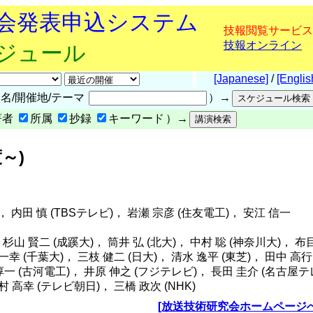
究会発表申込システム
技報閲覧サービス
技報オンライン
ケジュール
[Japanese]
/
[Englis
名/開催地/テーマ
）→
著者
所属
抄録
キーワード
）→
度～)
)， 内田 慎 (TBSテレビ)， 岩瀬 宗彦 (住友電工)， 安江 信一
山 賢二 (成蹊大)， 筒井 弘 (北大)， 中村 聡 (神奈川大)， 布
 一幸 (千葉大)， 三枝 健二 (日大)， 清水 逸平 (東芝)， 田中 高行
 淳一 (古河電工)， 井原 伸之 (フジテレビ)， 長田 圭介 (名古屋テ
 高幸 (テレビ朝日)， 三橋 政次 (NHK)
[放送技術研究会ホームページへ