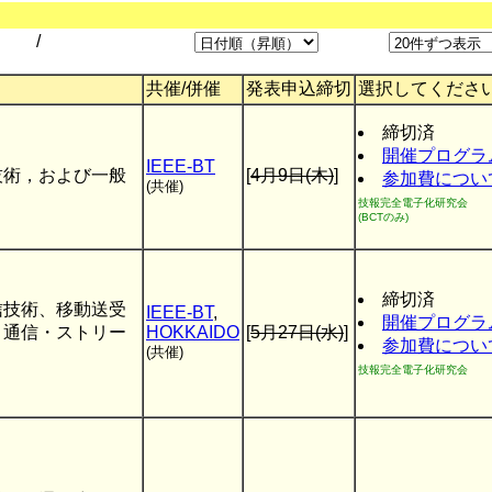
/
共催/併催
発表申込締切
選択してくださ
締切済
開催プログラ
IEEE-BT
技術，および一般
[
4月9日(木)
]
参加費につい
(共催)
技報完全電子化研究会
(BCTのみ)
締切済
信技術、移動送受
IEEE-BT
,
開催プログラ
・通信・ストリー
HOKKAIDO
[
5月27日(水)
]
参加費につい
(共催)
技報完全電子化研究会