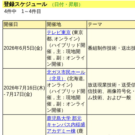
登録スケジュール
（日付・昇順）
4件中 1～4件目
開催日
開催地
テーマ
テレビ東京
(東京
都, オンライン)
（ハイブリッド開
2026年6月5日(金)
番組制作技術・送出
催，主：現地開
催，副：オンライ
ン開催）
北ガス市民ホール
（北見）
(北海道,
オンライン)
放送現業技術・送受
2026年7月16日(木)
（ハイブリッド開
信技術、画像符号化
- 7月17日(金)
催，主：現地開
ム技術、および一般
催，副：オンライ
ン開催）
鹿児島大学 郡元
キャンパス内稲盛
アカデミー棟
(鹿