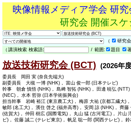
映像情報メディア学会 研
研究会 開催ス
（
研究会
（
講演検索
検索語:
/ 範囲:
題目
放送技術研究会 (BCT)
(2026年
委員長 岡田 実 (奈良先端大)
副委員長 大槻 一博 (NHK)， 當山 俊一郎 (日本テレビ)
幹事 朝倉 慎悟 (NHK)， 島﨑 智拓 (NHK)， 田邊 暁弘 (NTT
(NEC)， 水本 哲弥 (日本学術振興会)
担当幹事 岩崎 裕江 (東京農工大)， 梅原 大祐 (京都工繊大)， 杉
敏郎 (名工大)， 濱住 啓之 (福井高専)， 安岡 諒 (NHK)， 齊藤
(佐賀大)， 仲田 樹広 (国際電気)， 丸山 猛 (古河電工)， 片山
ビ)， 佐藤 誠二 (テレビ東京)， 帆足 聡一郎 (関西テレビ)， 鈴村