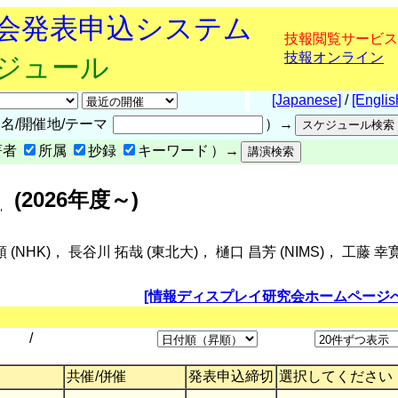
究会発表申込システム
技報閲覧サービス
技報オンライン
ケジュール
[Japanese]
/
[Englis
名/開催地/テーマ
）→
著者
所属
抄録
キーワード
）→
)
(2026年度～)
(NHK)， 長谷川 拓哉 (東北大)， 樋口 昌芳 (NIMS)， 工藤 幸
[情報ディスプレイ研究会ホームページへ
/
共催/併催
発表申込締切
選択してください