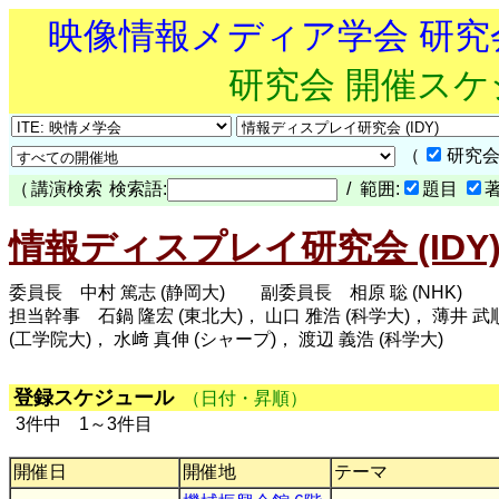
映像情報メディア学会 研
研究会 開催ス
（
研究会
（
講演検索
検索語:
/ 範囲:
題目
情報ディスプレイ研究会 (IDY
委員長 中村 篤志 (静岡大) 副委員長 相原 聡 (NHK)
担当幹事 石鍋 隆宏 (東北大)， 山口 雅浩 (科学大)， 薄井 武順 
(工学院大)， 水﨑 真伸 (シャープ)， 渡辺 義浩 (科学大)
登録スケジュール
（日付・昇順）
3件中 1～3件目
開催日
開催地
テーマ