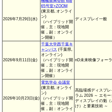
機械振興会館 6階
65号室+ZOOM
(東京都, オンライ
ン)
2026年7月29日(水)
ディスプレイ一般
（ハイブリッド開
催，主：現地開
催，副：オンライ
ン開催）
千葉大学西千葉キ
ャンパス
(千葉県,
オンライン)
2026年9月11日(金)
（ハイブリッド開
nD未来映像フォー
催，主：現地開
催，副：オンライ
ン開催）
電気学会 会議室
(東京都, オンライ
高臨場感ディスプレ
ン)
ラム 2026 ～ エモ
2026年10月23日(金)
（ハイブリッド開
ディスプレイの魁（
催，主：現地開
け）と要素技術 ～
催，副：オンライ