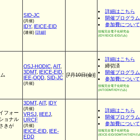
詳細はこちら
SID-JC
開催プログラム
(共催)
参加費について
IDY
,
IEICE-EID
技報完全電子化研究会
(連催)
[詳細]
(IDY/IEICE-EIDのみ)
詳細はこちら
締切済
OSJ-HODIC
,
AIT
,
3DMT
,
IEICE-EID
,
開催プログラム
ラム
[
7月10日(金)
]
IEE-OQD
,
SID-JC
参加費について
(共催)
技報完全電子化研究会
(AIT/3DMT/IDYのみ)
3DMT
,
AIT
,
IDY
(共催)
詳細はこちら
イフォー
VRSJ
,
IIEEJ
,
開催プログラム
ーショナル
URCF
参加費について
さきが
(共催)
IEICE-EID
,
IEE-
技報完全電子化研究会
(IEICE-EID/3DMT/AIT/IDYの
EDD