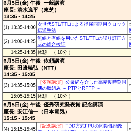
6月5日(金) 午後 一般講演
座長: 清水逸平（東芝）
13:35 - 14:25
次世代STL/TTLによる従属同期用クロック
(1)
13:35-14:00
伝送手法
無線と有線を用いたSTL/TTLの誤り訂正方
(2)
14:00-14:25
式の総合検証
14:25-14:35
休憩 （ 10分 ）
6月5日(金) 午後 依頼講演
座長: 田邉暁弘（NTT）
14:35 - 15:05
［依頼講演］
公衆網を介した高精度時刻同
(3)
14:35-15:05
期の取組み ～ PTPとRPTP ～
15:05-15:15
休憩 （ 10分 ）
6月5日(金) 午後 優秀研究発表賞 記念講演
座長: 安江信一（日本電気）
15:15 - 15:45
［記念講演］
TDD方式FPUの同期性能改
(4)
15:15-15:45