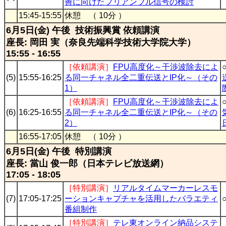
善に向けたプリアンブル信号の検討
15:45-15:55
休憩 （ 10分 ）
6月5日(金) 午後 技術振興賞 依頼講演
座長: 岡田 実（奈良先端科学技術大学院大学）
15:55 - 16:55
［依頼講演］
FPU高度化～干渉波除去によ
(5)
15:55-16:25
る同一チャネル全二重伝送とIP化～（その
1）
［依頼講演］
FPU高度化～干渉波除去によ
(6)
16:25-16:55
る同一チャネル全二重伝送とIP化～（その
2）
16:55-17:05
休憩 （ 10分 ）
6月5日(金) 午後 特別講演
座長: 當山 俊一郎（日本テレビ放送網）
17:05 - 18:05
［特別講演］
リアルタイムマーカーレスモ
(7)
17:05-17:25
ーションキャプチャを活用したバラエティ
番組制作
［特別講演］
テレ東オンライン納品システ