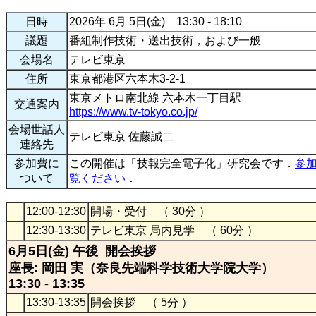
日時
2026年 6月 5日(金) 13:30 - 18:10
議題
番組制作技術・送出技術，および一般
会場名
テレビ東京
住所
東京都港区六本木3-2-1
東京メトロ南北線 六本木一丁目駅
交通案内
https://www.tv-tokyo.co.jp/
会場世話人
テレビ東京 佐藤誠二
連絡先
参加費に
この開催は「技報完全電子化」研究会です．
参
ついて
覧ください
．
12:00-12:30
開場・受付 （ 30分 ）
12:30-13:30
テレビ東京 局内見学 （ 60分 ）
6月5日(金) 午後 開会挨拶
座長: 岡田 実（奈良先端科学技術大学院大学）
13:30 - 13:35
13:30-13:35
開会挨拶 （ 5分 ）