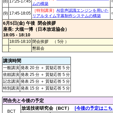
(8)
17:25-17:45
ムの構築
［特別講演］
AI音声認識エンジンを用いた
(9)
17:45-18:05
リアルタイム字幕制作システムの構築
6月5日(金) 午後 閉会挨拶
座長: 大槻一博（日本放送協会）
18:05 - 18:10
18:05-18:10
閉会挨拶 （ 5分 ）
-
懇親会
講演時間
一般講演
発表 20 分 ＋ 質疑応答 5 分
依頼講演
発表 25 分 ＋ 質疑応答 5 分
記念講演
発表 25 分 ＋ 質疑応答 5 分
特別講演
発表 15 分 ＋ 質疑応答 5 分
問合先と今後の予定
放送技術研究会（BCT）
[今後の予定はこち
BCT