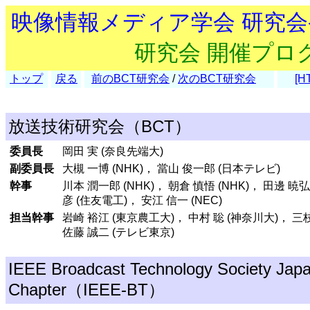
映像情報メディア学会 研究
研究会 開催プロ
トップ
戻る
前のBCT研究会
/
次のBCT研究会
[H
放送技術研究会（BCT）
委員長
岡田 実 (奈良先端大)
副委員長
大槻 一博 (NHK)， 當山 俊一郎 (日本テレビ)
幹事
川本 潤一郎 (NHK)， 朝倉 慎悟 (NHK)， 田邊 暁弘
彦 (住友電工)， 安江 信一 (NEC)
担当幹事
岩崎 裕江 (東京農工大)， 中村 聡 (神奈川大)， 三枝
佐藤 誠二 (テレビ東京)
IEEE Broadcast Technology Society Jap
Chapter（IEEE-BT）