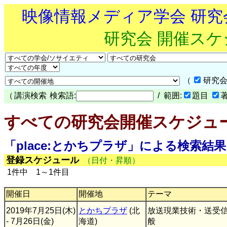
映像情報メディア学会 研
研究会 開催ス
（
研究会
（
講演検索
検索語:
/ 範囲:
題目
すべての研究会開催スケジュ
「place:とかちプラザ」による検索結果
登録スケジュール
（日付・昇順）
1件中 1～1件目
開催日
開催地
テーマ
2019年7月25日(木)
とかちプラザ
(北
放送現業技術・送受
- 7月26日(金)
海道)
般