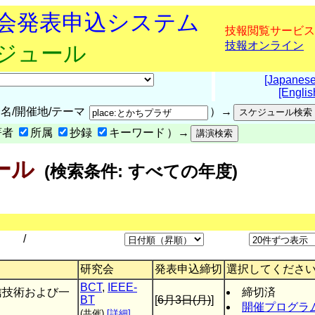
究会発表申込システム
技報閲覧サービス
技報オンライン
ケジュール
[Japanese
[Englis
名/開催地/テーマ
）→
著者
所属
抄録
キーワード
）→
ール
(検索条件: すべての年度)
/
研究会
発表申込締切
選択してくださ
BCT
,
IEEE-
信技術および一
締切済
BT
[
6月3日(月)
]
開催プログラ
(共催)
[詳細]