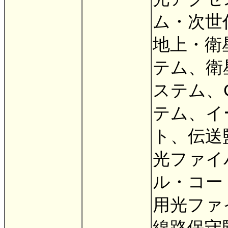
ム・次世
地上・衛
テム、衛
ステム、
テム、イ
ト、伝送
光ファイ
ル・コー
用光ファ
線路保守