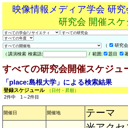
映像情報メディア学会 研
研究会 開催ス
（
研究会
（
講演検索
検索語:
/ 範囲:
題目
すべての研究会開催スケジュ
「place:島根大学」による検索結果
登録スケジュール
（日付・昇順）
2件中 1～2件目
テーマ
開催日
開催地
光アクセ