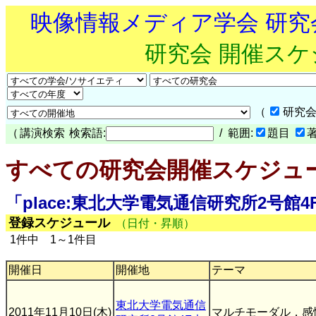
映像情報メディア学会 研
研究会 開催ス
（
研究会
（
講演検索
検索語:
/ 範囲:
題目
すべての研究会開催スケジュ
「place:東北大学電気通信研究所2号
登録スケジュール
（日付・昇順）
1件中 1～1件目
開催日
開催地
テーマ
東北大学電気通信
2011年11月10日(木)
マルチモーダル，感