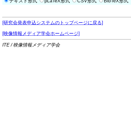
テキスト形式
pLaTeX形式
CSV形式
BibTeX形式
[研究会発表申込システムのトップページに戻る]
[映像情報メディア学会ホームページ]
ITE / 映像情報メディア学会