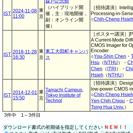
森戸記念館
（ハイブリッド開
［招待講演］Intelligen
東
2024-11-08
IST
催，主：現地開催，
Processing-in-Sens
11:00
京
○
Chih-Cheng Hsie
副：オンライン開
催）
［ポスター講演］[Poste
A Current-Mode Diff
CMOS Imager for Op
Encoder
東
東工大田町キャンパ
2018-11-28
IST
○
You-Shin Chen
・
16:30
京
ス
Hsu
（
NTHU
）・
Ch
Chen
（
ITRI
）・
Ch
Hsieh
（
NTHU
）
［招待講演］Design of
low-power CMOS i
Tamachi Campus,
東
2014-12-01
○
Chih-Cheng Hsie
IST
Tokyo Institute of
15:50
京
Technol
Yen-Chih Chiou
・
C
Tsing Hua Univ.
）
3件中 1～3件目
ダウンロード書式の初期値を指定してください
ＮＥＷ！！