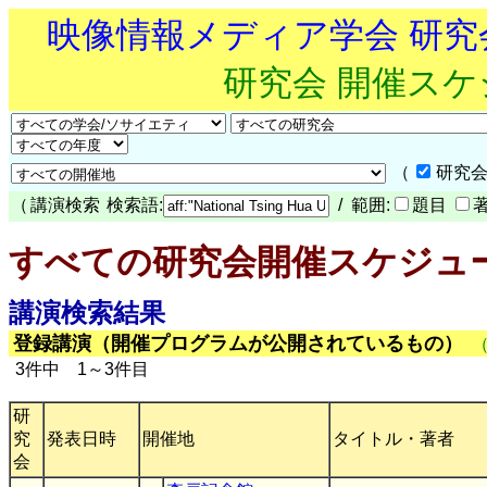
映像情報メディア学会 研
研究会 開催ス
（
研究会
（
講演検索
検索語:
/ 範囲:
題目
すべての研究会開催スケジュ
講演検索結果
登録講演（開催プログラムが公開されているもの）
3件中 1～3件目
研
究
発表日時
開催地
タイトル・著者
会