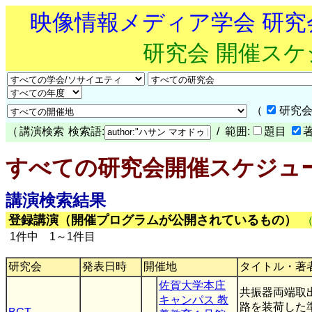
映像情報メディア学会 研
研究会 開催ス
（
研究会
（
講演検索
検索語:
/ 範囲:
題目
すべての研究会開催スケジュ
講演検索結果
登録講演（開催プログラムが公開されているもの）
1件中 1～1件目
研究会
発表日時
開催地
タイトル・著
佐賀大学本庄
共振器両端取
キャンパス 教
路を装荷した