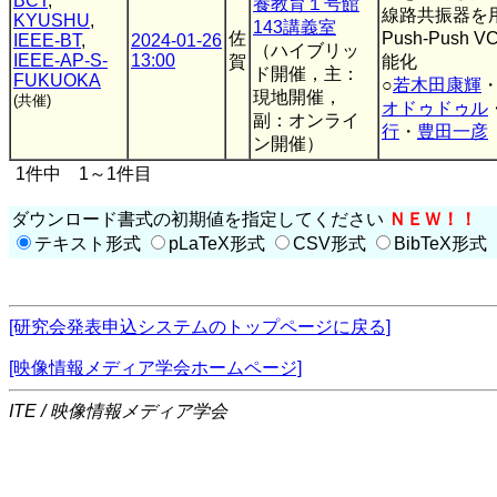
BCT
,
養教育１号館
線路共振器を
KYUSHU
,
143講義室
佐
Push-Push 
IEEE-BT
,
2024-01-26
（ハイブリッ
IEEE-AP-S-
13:00
賀
能化
ド開催，主：
FUKUOKA
○
若木田康輝
現地開催，
(共催)
オドゥドゥル
副：オンライ
行
・
豊田一彦
ン開催）
1件中 1～1件目
ダウンロード書式の初期値を指定してください
ＮＥＷ！！
テキスト形式
pLaTeX形式
CSV形式
BibTeX形式
[研究会発表申込システムのトップページに戻る]
[映像情報メディア学会ホームページ]
ITE / 映像情報メディア学会