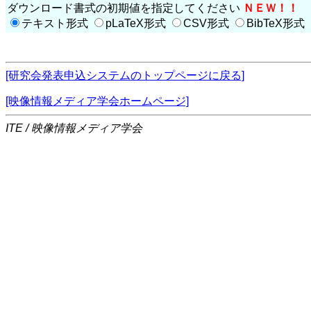
ダウンロード書式の初期値を指定してください
ＮＥＷ！！
テキスト形式
pLaTeX形式
CSV形式
BibTeX形式
[研究会発表申込システムのトップページに戻る]
[映像情報メディア学会ホームページ]
ITE / 映像情報メディア学会