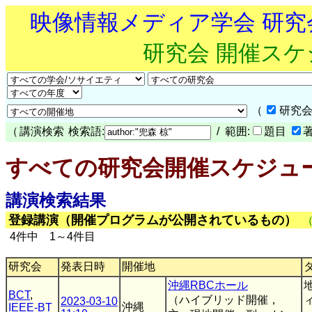
映像情報メディア学会 研
研究会 開催ス
（
研究会
（
講演検索
検索語:
/ 範囲:
題目
すべての研究会開催スケジュ
講演検索結果
登録講演（開催プログラムが公開されているもの）
4件中 1～4件目
研究会
発表日時
開催地
沖縄RBCホール
BCT
,
（ハイブリッド開催，
2023-03-10
沖縄
IEEE-BT