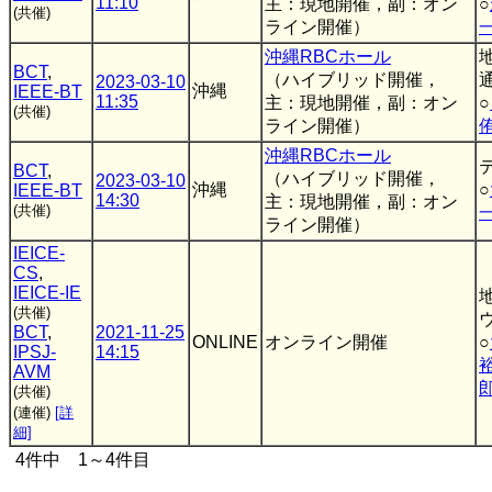
11:10
主：現地開催，副：オン
○
(共催)
ライン開催）
沖縄RBCホール
BCT
,
（ハイブリッド開催，
2023-03-10
沖縄
IEEE-BT
11:35
主：現地開催，副：オン
○
(共催)
ライン開催）
沖縄RBCホール
BCT
,
（ハイブリッド開催，
2023-03-10
沖縄
○
IEEE-BT
14:30
主：現地開催，副：オン
(共催)
ライン開催）
IEICE-
CS
,
IEICE-IE
(共催)
BCT
,
2021-11-25
ONLINE
オンライン開催
○
IPSJ-
14:15
AVM
(共催)
(連催)
[詳
細]
4件中 1～4件目