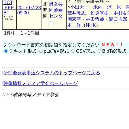
イブ制作実証実験 ～
BCT
,
北
男女共
○
小出大一
・
米内 淳
・
原 
IEEE-
2017-07-28
海
同参画
BT
09:00
荒井敦志
・
松原智樹
・
中村友
道
センタ
(共催)
岡宏平
・
林田哲哉
・
瀧口吉郎
ー
本 洋
（
NHK
）
1件中 1～1件目
ダウンロード書式の初期値を指定してください
ＮＥＷ！！
テキスト形式
pLaTeX形式
CSV形式
BibTeX形式
[研究会発表申込システムのトップページに戻る]
[映像情報メディア学会ホームページ]
ITE / 映像情報メディア学会