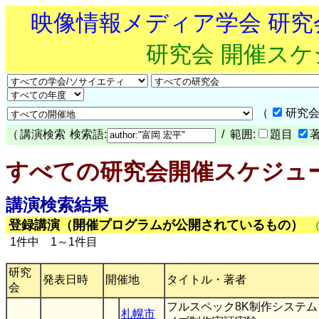
映像情報メディア学会 研
研究会 開催ス
（
研究会
（
講演検索
検索語:
/ 範囲:
題目
すべての研究会開催スケジュ
講演検索結果
登録講演（開催プログラムが公開されているもの）
1件中 1～1件目
研究
発表日時
開催地
タイトル・著者
会
フルスペック8K制作システム 
札幌市