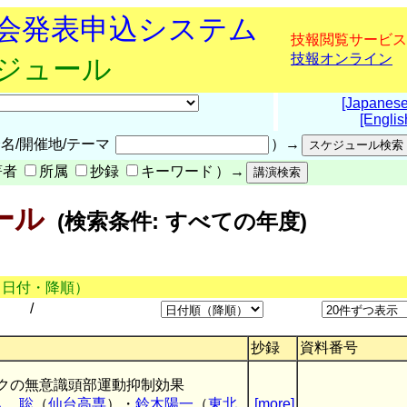
究会発表申込システム
技報閲覧サービス
技報オンライン
ケジュール
[Japanese
[Englis
名/開催地/テーマ
）→
著者
所属
抄録
キーワード
）→
ール
(検索条件: すべての年度)
（日付・降順）
/
抄録
資料番号
クの無意識頭部運動抑制効果
入 聡
（
仙台高専
）・
鈴木陽一
（
東北
[more]