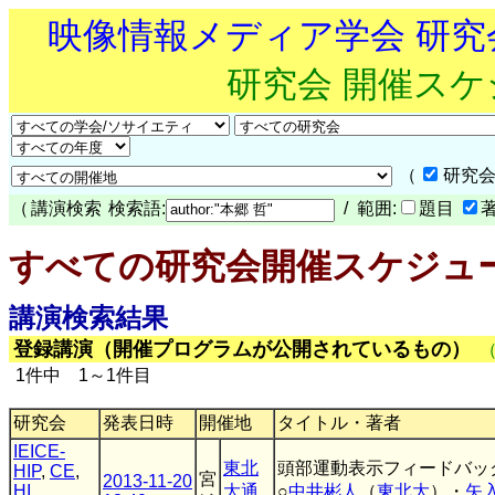
映像情報メディア学会 研
研究会 開催ス
（
研究会
（
講演検索
検索語:
/ 範囲:
題目
すべての研究会開催スケジュ
講演検索結果
登録講演（開催プログラムが公開されているもの）
1件中 1～1件目
研究会
発表日時
開催地
タイトル・著者
IEICE-
東北
頭部運動表示フィードバッ
HIP
,
CE
,
宮
2013-11-20
HI
大通
○
中井彬人
（
東北大
）・
矢