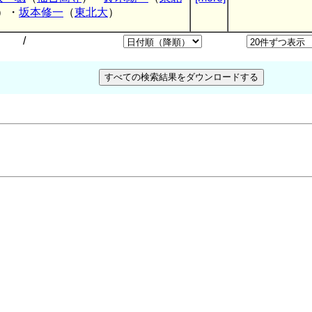
）・
坂本修一
（
東北大
）
/