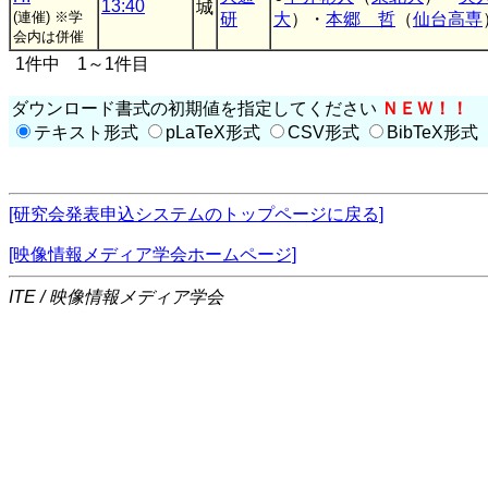
13:40
城
(連催)
※学
研
大
）・
本郷 哲
（
仙台高専
会内は併催
1件中 1～1件目
ダウンロード書式の初期値を指定してください
ＮＥＷ！！
テキスト形式
pLaTeX形式
CSV形式
BibTeX形式
[研究会発表申込システムのトップページに戻る]
[映像情報メディア学会ホームページ]
ITE / 映像情報メディア学会