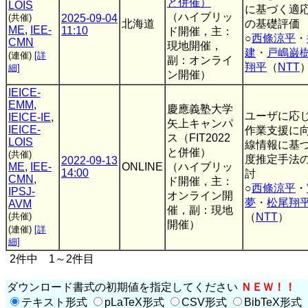
と併催）
LOIS
に基づく適
（ハイブリッ
(共催)
2025-09-04
北海道
の基礎評価
ME
,
IEE-
11:10
ド開催，主：
○
西條涼平
・
CMN
現地開催，
建
・
戸嶋巌
(連催)
[詳
副：オンライ
翔平
（
NTT
細]
ン開催）
IEICE-
EMM
,
慶應義塾大学
ユーザに応
IEICE-IE
,
矢上キャンパ
IEICE-
作業支援に
ス（FIT2022
LOIS
線情報に基
と併催）
(共催)
度推定手法
2022-09-13
ME
,
IEE-
ONLINE
（ハイブリッ
14:00
討
CMN
,
ド開催，主：
○
西條涼平
・
IPSJ-
オンライン開
夢
・
松尾翔
AVM
催，副：現地
(共催)
（
NTT
）
開催）
(連催)
[詳
細]
2件中 1～2件目
ダウンロード書式の初期値を指定してください
ＮＥＷ！！
テキスト形式
pLaTeX形式
CSV形式
BibTeX形式