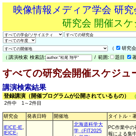
映像情報メディア学会 研
研究会 開催ス
（
研究会
（
講演検索
検索語:
/ 範囲:
題目
すべての研究会開催スケジュ
講演検索結果
登録講演（開催プログラムが公開されているもの）
2件中 1～2件目
研究会
発表日時
開催地
タイトル・
北海道科学大
IEICE-IE
,
PC作業中の
学（FIT2025
IEICE-
報による集