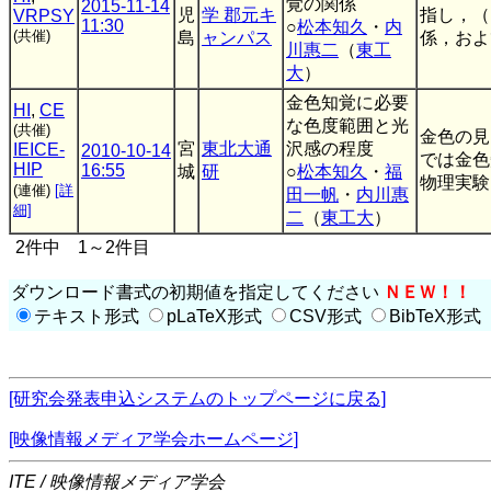
覚の関係
2015-11-14
児
学 郡元キ
指し，（
VRPSY
11:30
○
松本知久
・
内
(共催)
島
ャンパス
係，およ
川惠二
（
東工
大
）
金色知覚に必要
HI
,
CE
な色度範囲と光
(共催)
金色の見
宮
東北大通
沢感の程度
IEICE-
2010-10-14
では金色
HIP
16:55
城
研
○
松本知久
・
福
物理実験
(連催)
[詳
田一帆
・
内川惠
細]
二
（
東工大
）
2件中 1～2件目
ダウンロード書式の初期値を指定してください
ＮＥＷ！！
テキスト形式
pLaTeX形式
CSV形式
BibTeX形式
[研究会発表申込システムのトップページに戻る]
[映像情報メディア学会ホームページ]
ITE / 映像情報メディア学会