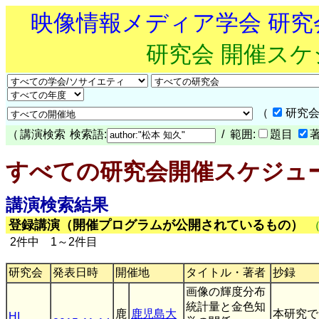
映像情報メディア学会 研
研究会 開催ス
（
研究会
（
講演検索
検索語:
/ 範囲:
題目
すべての研究会開催スケジュ
講演検索結果
登録講演（開催プログラムが公開されているもの）
2件中 1～2件目
研究会
発表日時
開催地
タイトル・著者
抄録
画像の輝度分布
統計量と金色知
鹿
鹿児島大
本研究で
HI
,