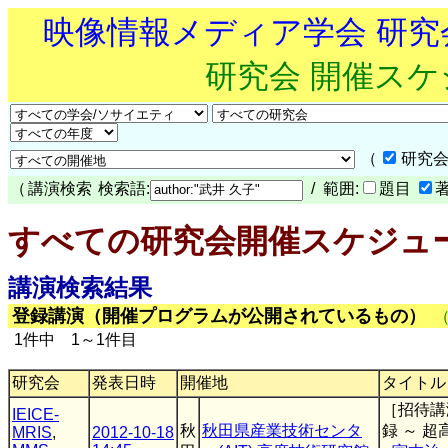
映像情報メディア学会 研
研究会 開催ス
（
研究会
（
講演検索
検索語:
/ 範囲:
題目
すべての研究会開催スケジュ
講演検索結果
登録講演（開催プログラムが公開されているもの）
1件中 1～1件目
研究会
発表日時
開催地
タイトル
［招待講
IEICE-
秋
秋田県産業技術センタ
録 ～ 
MRIS
,
2012-10-18