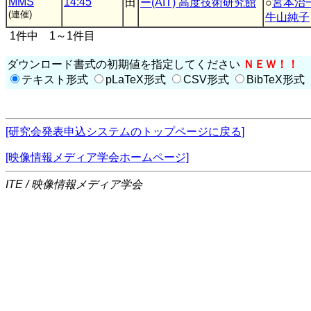
MMS
14:45
田
ー(AIT) 高度技術研究館
○
宮本治
(連催)
牛山純子
1件中 1～1件目
ダウンロード書式の初期値を指定してください
ＮＥＷ！！
テキスト形式
pLaTeX形式
CSV形式
BibTeX形式
[研究会発表申込システムのトップページに戻る]
[映像情報メディア学会ホームページ]
ITE / 映像情報メディア学会