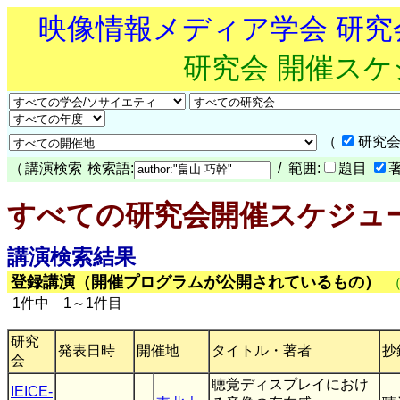
映像情報メディア学会 研
研究会 開催ス
（
研究会
（
講演検索
検索語:
/ 範囲:
題目
すべての研究会開催スケジュ
講演検索結果
登録講演（開催プログラムが公開されているもの）
1件中 1～1件目
研究
発表日時
開催地
タイトル・著者
抄
会
聴覚ディスプレイにおけ
IEICE-