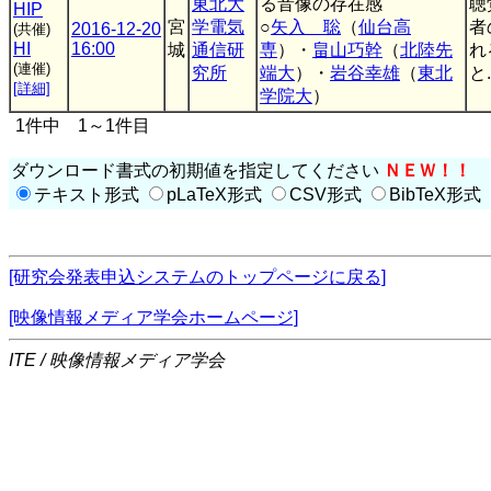
東北大
る音像の存在感
聴
HIP
宮
学電気
○
矢入 聡
（
仙台高
者
2016-12-20
(共催)
HI
16:00
城
通信研
専
）・
畠山巧幹
（
北陸先
れ
(連催)
究所
端大
）・
岩谷幸雄
（
東北
と.
[詳細]
学院大
）
1件中 1～1件目
ダウンロード書式の初期値を指定してください
ＮＥＷ！！
テキスト形式
pLaTeX形式
CSV形式
BibTeX形式
[研究会発表申込システムのトップページに戻る]
[映像情報メディア学会ホームページ]
ITE / 映像情報メディア学会