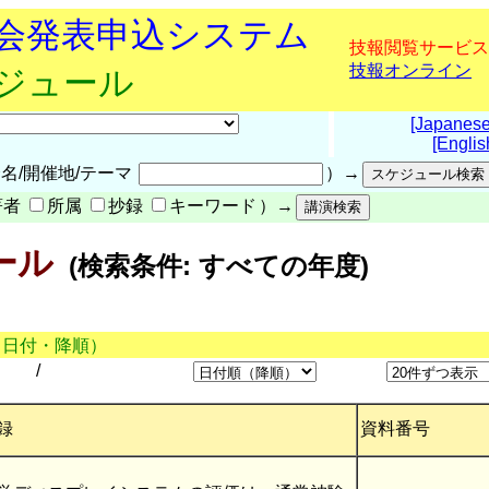
究会発表申込システム
技報閲覧サービス
技報オンライン
ケジュール
[Japanese
[Englis
名/開催地/テーマ
）→
著者
所属
抄録
キーワード
）→
ール
(検索条件: すべての年度)
（日付・降順）
/
録
資料番号