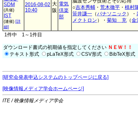
脳波センサ技術とその応用
大
電気
SDM
2016-08-02
○
吉本秀輔
・
荒木徹平
・
植村
10:40
(共催)
阪
倶楽
笹井謙一
（
パナソニック
）・
IST
部
メクトロン
）・
菊知 充
（
金
(連催)
[詳
細]
1件中 1～1件目
ダウンロード書式の初期値を指定してください
ＮＥＷ！！
テキスト形式
pLaTeX形式
CSV形式
BibTeX形式
[研究会発表申込システムのトップページに戻る]
[映像情報メディア学会ホームページ]
ITE / 映像情報メディア学会