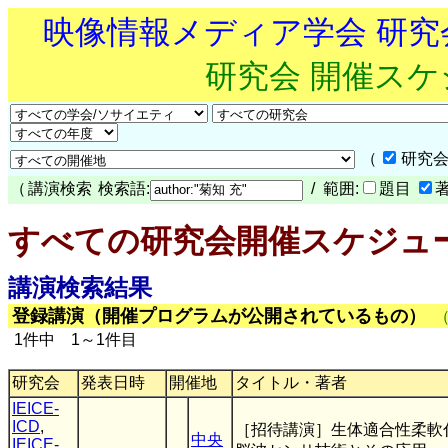
映像情報メディア学会 研
研究会 開催ス
（
研究会
（
講演検索
検索語:
/ 範囲:
題目
すべての研究会開催スケジュ
講演検索結果
登録講演（開催プログラムが公開されているもの）
1件中 1～1件目
研究会
発表日時
開催地
タイトル・著者
IEICE-
ICD
,
［招待講演］生体適合性柔軟
中央
IEICE-