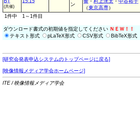
BT
15:15
響
・
村上洸太
・
中谷裕子
ン
(共催)
（
東京高専
）
1件中 1～1件目
ダウンロード書式の初期値を指定してください
ＮＥＷ！！
テキスト形式
pLaTeX形式
CSV形式
BibTeX形式
[研究会発表申込システムのトップページに戻る]
[映像情報メディア学会ホームページ]
ITE / 映像情報メディア学会