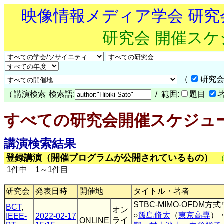
映像情報メディア学会 研
研究会 開催ス
（
研究会
（
講演検索
検索語:
/ 範囲:
題目
すべての研究会開催スケジュ
講演検索結果
登録講演（開催プログラムが公開されているもの）
1件中 1～1件目
研究会
発表日時
開催地
タイトル・著者
STBC-MIMO-OFD
BCT
,
オン
○
飯島脩太
（
東京高専
）
IEEE-
2022-02-17
ライ
ONLINE